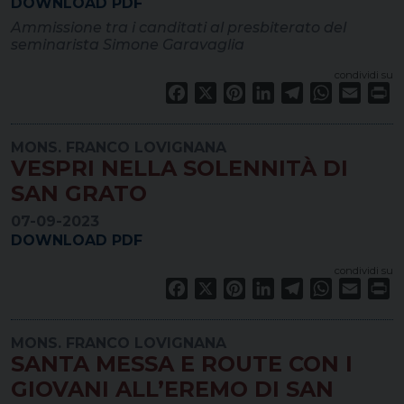
DOWNLOAD PDF
Ammissione tra i canditati al presbiterato del
seminarista Simone Garavaglia
condividi su
Facebook
X
Pinterest
LinkedIn
Telegram
WhatsApp
Email
Pr
MONS. FRANCO LOVIGNANA
VESPRI NELLA SOLENNITÀ DI
SAN GRATO
07-09-2023
DOWNLOAD PDF
condividi su
Facebook
X
Pinterest
LinkedIn
Telegram
WhatsApp
Email
Pr
MONS. FRANCO LOVIGNANA
SANTA MESSA E ROUTE CON I
GIOVANI ALL’EREMO DI SAN