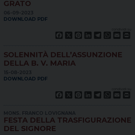
GRATO
06-09-2023
DOWNLOAD PDF
condividi su
Facebook
X
Pinterest
LinkedIn
Telegram
WhatsApp
Email
Pr
SOLENNITÀ DELL’ASSUNZIONE
DELLA B. V. MARIA
15-08-2023
DOWNLOAD PDF
condividi su
Facebook
X
Pinterest
LinkedIn
Telegram
WhatsApp
Email
Pr
MONS. FRANCO LOVIGNANA
FESTA DELLA TRASFIGURAZIONE
DEL SIGNORE