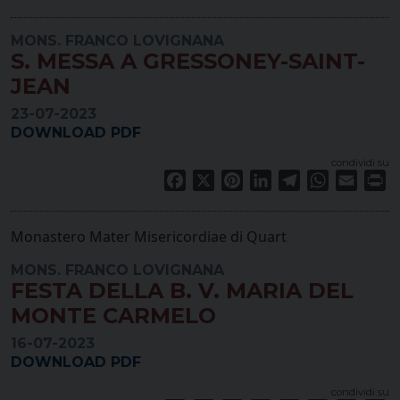
MONS. FRANCO LOVIGNANA
S. MESSA A GRESSONEY-SAINT-
JEAN
23-07-2023
DOWNLOAD PDF
condividi su
Facebook
X
Pinterest
LinkedIn
Telegram
WhatsApp
Email
Pr
Monastero Mater Misericordiae di Quart
MONS. FRANCO LOVIGNANA
FESTA DELLA B. V. MARIA DEL
MONTE CARMELO
16-07-2023
DOWNLOAD PDF
condividi su