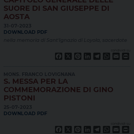
SUORE DI SAN GIUSEPPE DI
AOSTA
31-07-2023
DOWNLOAD PDF
nella memoria di Sant'Ignazio di Loyola, sacerdote
condividi su
Facebook
X
Pinterest
LinkedIn
Telegram
WhatsApp
Email
Pr
MONS. FRANCO LOVIGNANA
S. MESSA PER LA
COMMEMORAZIONE DI GINO
PISTONI
25-07-2023
DOWNLOAD PDF
condividi su
Facebook
X
Pinterest
LinkedIn
Telegram
WhatsApp
Email
Pr