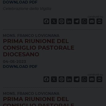
DOWNLOAD PDF
Celebrazione della Vigilia
condividi su
Facebook
X
Pinterest
LinkedIn
Telegram
WhatsApp
Email
Pr
MONS. FRANCO LOVIGNANA
PRIMA RIUNIONE DEL
CONSIGLIO PASTORALE
DIOCESANO
04-05-2023
DOWNLOAD PDF
condividi su
Facebook
X
Pinterest
LinkedIn
Telegram
WhatsApp
Email
Pr
MONS. FRANCO LOVIGNANA
PRIMA RIUNIONE DEL
CONSIGLIO PASTORALE