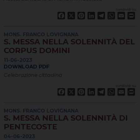
condividi su
Facebook
X
Pinterest
LinkedIn
Telegram
WhatsApp
Email
Pr
MONS. FRANCO LOVIGNANA
S. MESSA NELLA SOLENNITÀ DEL
CORPUS DOMINI
11-06-2023
DOWNLOAD PDF
Celebrazione cittadina
condividi su
Facebook
X
Pinterest
LinkedIn
Telegram
WhatsApp
Email
Pr
MONS. FRANCO LOVIGNANA
S. MESSA NELLA SOLENNITÀ DI
PENTECOSTE
04-06-2023