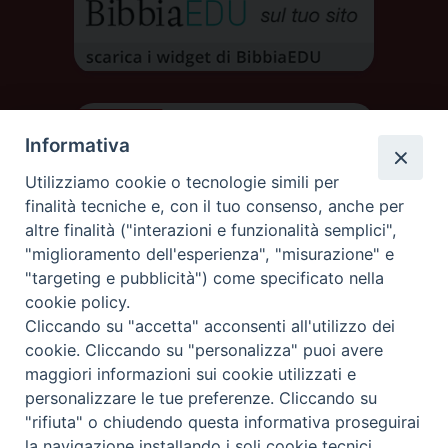
Informativa
Utilizziamo cookie o tecnologie simili per
finalità tecniche e, con il tuo consenso, anche per
altre finalità ("interazioni e funzionalità semplici",
"miglioramento dell'esperienza", "misurazione" e
"targeting e pubblicità") come specificato nella
cookie policy.
Cliccando su "accetta" acconsenti all'utilizzo dei
DIOCESI DI AOSTA
cookie. Cliccando su "personalizza" puoi avere
DIOCÈSE D'AOSTE
maggiori informazioni sui cookie utilizzati e
personalizzare le tue preferenze. Cliccando su
"rifiuta" o chiudendo questa informativa proseguirai
Rue Mgr de Sales 3/A 11100 Aosta
tel. 0165.238515 | fax: 0165.238517
la navigazione installando i soli cookie tecnici.