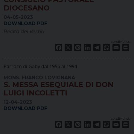
DIOCESANO
04-05-2023
DOWNLOAD PDF
Recita dei Vespri
condividi su
Facebook
X
Pinterest
LinkedIn
Telegram
WhatsApp
Email
Pr
Parroco di Gaby dal 1956 al 1994
MONS. FRANCO LOVIGNANA
S. MESSA ESEQUIALE DI DON
LUIGI INCOLETTI
12-04-2023
DOWNLOAD PDF
condividi su
Facebook
X
Pinterest
LinkedIn
Telegram
WhatsApp
Email
Pr