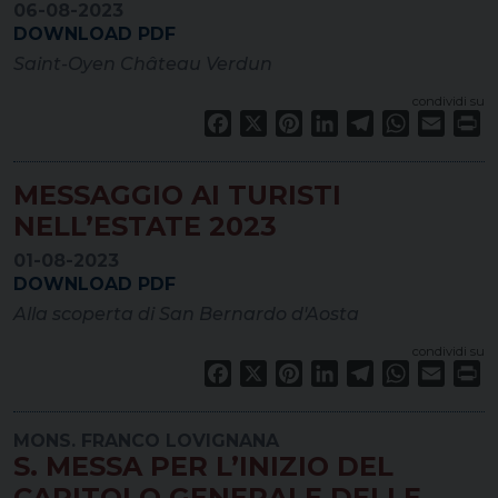
06-08-2023
DOWNLOAD PDF
Saint-Oyen Château Verdun
condividi su
Facebook
X
Pinterest
LinkedIn
Telegram
WhatsApp
Email
Pr
MESSAGGIO AI TURISTI
NELL’ESTATE 2023
01-08-2023
DOWNLOAD PDF
Alla scoperta di San Bernardo d'Aosta
condividi su
Facebook
X
Pinterest
LinkedIn
Telegram
WhatsApp
Email
Pr
MONS. FRANCO LOVIGNANA
S. MESSA PER L’INIZIO DEL
CAPITOLO GENERALE DELLE