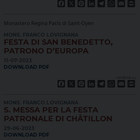
Facebook
X
Pinterest
LinkedIn
Telegram
WhatsApp
Email
Pr
Monastero Regina Pacis di Saint-Oyen
MONS. FRANCO LOVIGNANA
FESTA DI SAN BENEDETTO,
PATRONO D’EUROPA
11-07-2023
DOWNLOAD PDF
condividi su
Facebook
X
Pinterest
LinkedIn
Telegram
WhatsApp
Email
Pr
MONS. FRANCO LOVIGNANA
S. MESSA PER LA FESTA
PATRONALE DI CHÂTILLON
29-06-2023
DOWNLOAD PDF