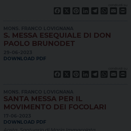
condividi su
Facebook
X
Pinterest
LinkedIn
Telegram
WhatsApp
Email
Pr
MONS. FRANCO LOVIGNANA
S. MESSA ESEQUIALE DI DON
PAOLO BRUNODET
29-06-2023
DOWNLOAD PDF
condividi su
Facebook
X
Pinterest
LinkedIn
Telegram
WhatsApp
Email
Pr
MONS. FRANCO LOVIGNANA
SANTA MESSA PER IL
MOVIMENTO DEI FOCOLARI
17-06-2023
DOWNLOAD PDF
Aosta, Santuario di Maria Immacolata