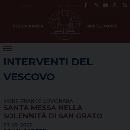
Skip
Santo del giorno
7 Agosto 2026
to
content
INTERVENTI DEL
VESCOVO
MONS. FRANCO LOVIGNANA
SANTA MESSA NELLA
SOLENNITÀ DI SAN GRATO
07-09-2023