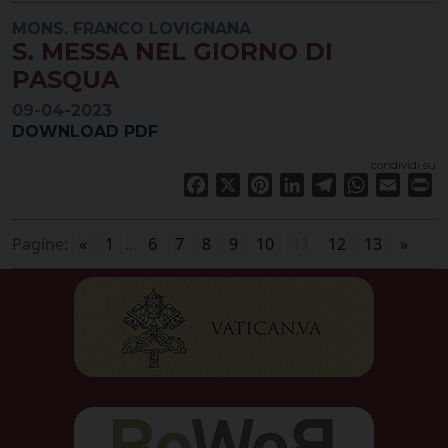
MONS. FRANCO LOVIGNANA
S. MESSA NEL GIORNO DI
PASQUA
09-04-2023
DOWNLOAD PDF
condividi su
Facebook
X
Pinterest
LinkedIn
Telegram
WhatsApp
Email
Pr
Pagine:
«
1
...
6
7
8
9
10
11
12
13
»