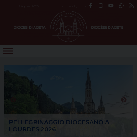
Skip
Santo del giorno
7 Agosto 2026
to
content
PELLEGRINAGGIO DIOCESANO A
LOURDES 2026