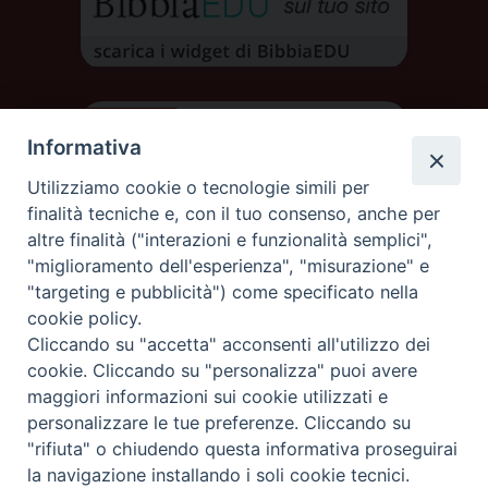
Informativa
Utilizziamo cookie o tecnologie simili per
finalità tecniche e, con il tuo consenso, anche per
altre finalità ("interazioni e funzionalità semplici",
"miglioramento dell'esperienza", "misurazione" e
"targeting e pubblicità") come specificato nella
cookie policy.
Cliccando su "accetta" acconsenti all'utilizzo dei
DIOCESI DI AOSTA
cookie. Cliccando su "personalizza" puoi avere
DIOCÈSE D'AOSTE
maggiori informazioni sui cookie utilizzati e
personalizzare le tue preferenze. Cliccando su
"rifiuta" o chiudendo questa informativa proseguirai
Rue Mgr de Sales 3/A 11100 Aosta
tel. 0165.238515 | fax: 0165.238517
la navigazione installando i soli cookie tecnici.