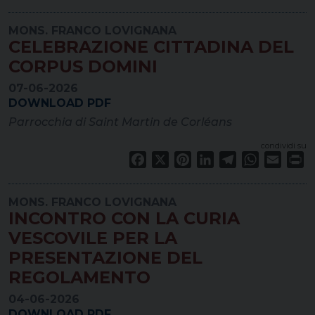
MONS. FRANCO LOVIGNANA
CELEBRAZIONE CITTADINA DEL
CORPUS DOMINI
07-06-2026
DOWNLOAD PDF
Parrocchia di Saint Martin de Corléans
condividi su
Facebook
X
Pinterest
LinkedIn
Telegram
WhatsApp
Email
Pr
MONS. FRANCO LOVIGNANA
INCONTRO CON LA CURIA
VESCOVILE PER LA
PRESENTAZIONE DEL
REGOLAMENTO
04-06-2026
DOWNLOAD PDF