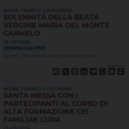
MONS. FRANCO LOVIGNANA
SOLENNITÀ DELLA BEATA
VERGINE MARIA DEL MONTE
CARMELO
16-07-2026
DOWNLOAD PDF
Quart - Monastero Mater Misericordiae
condividi su
Facebook
X
Pinterest
LinkedIn
Telegram
WhatsApp
Email
Pr
MONS. FRANCO LOVIGNANA
SANTA MESSA CON I
PARTECIPANTI AL CORSO DI
ALTA FORMAZIONE CEI –
FAMILIAE CURA
12-07-2026