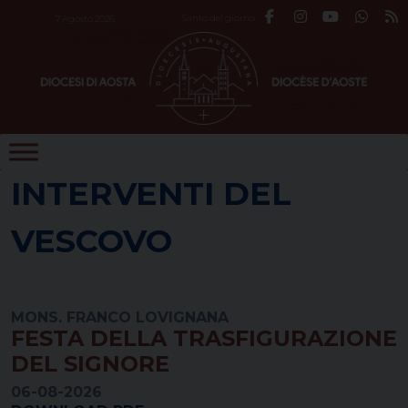
Skip
Santo del giorno
7 Agosto 2026
to
content
INTERVENTI DEL
VESCOVO
MONS. FRANCO LOVIGNANA
FESTA DELLA TRASFIGURAZIONE
DEL SIGNORE
06-08-2026