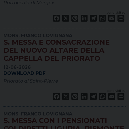
Parrocchia di Morgex
condividi su
Facebook
X
Pinterest
LinkedIn
Telegram
WhatsApp
Email
Pr
MONS. FRANCO LOVIGNANA
S. MESSA E CONSACRAZIONE
DEL NUOVO ALTARE DELLA
CAPPELLA DEL PRIORATO
12-06-2026
DOWNLOAD PDF
Priorato di Saint-Pierre
condividi su
Facebook
X
Pinterest
LinkedIn
Telegram
WhatsApp
Email
Pr
MONS. FRANCO LOVIGNANA
S. MESSA CON I PENSIONATI
COLDIRETTI LIGURIA, PIEMONTE