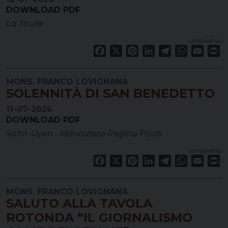
DOWNLOAD PDF
La Thuile
condividi su
Facebook
X
Pinterest
LinkedIn
Telegram
WhatsApp
Email
Pr
MONS. FRANCO LOVIGNANA
SOLENNITÀ DI SAN BENEDETTO
11-07-2026
DOWNLOAD PDF
Saint-Oyen - Monastero Regina Pacis
condividi su
Facebook
X
Pinterest
LinkedIn
Telegram
WhatsApp
Email
Pr
MONS. FRANCO LOVIGNANA
SALUTO ALLA TAVOLA
ROTONDA “IL GIORNALISMO