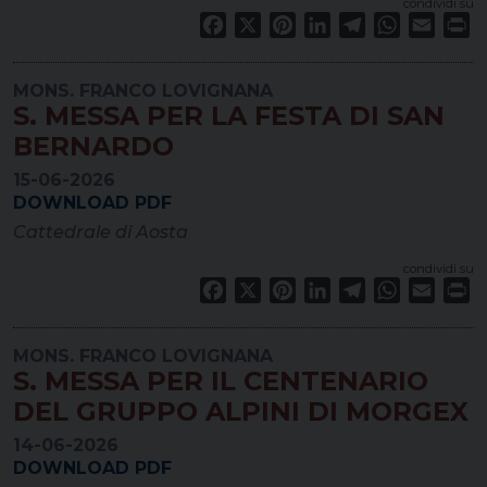
condividi su
Facebook
X
Pinterest
LinkedIn
Telegram
WhatsApp
Email
Pr
MONS. FRANCO LOVIGNANA
S. MESSA PER LA FESTA DI SAN
BERNARDO
15-06-2026
DOWNLOAD PDF
Cattedrale di Aosta
condividi su
Facebook
X
Pinterest
LinkedIn
Telegram
WhatsApp
Email
Pr
MONS. FRANCO LOVIGNANA
S. MESSA PER IL CENTENARIO
DEL GRUPPO ALPINI DI MORGEX
14-06-2026
DOWNLOAD PDF