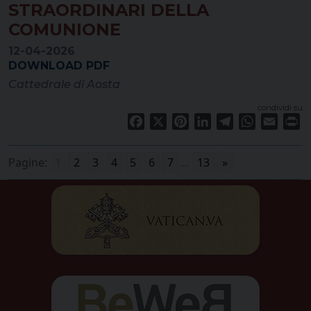
STRAORDINARI DELLA
COMUNIONE
12-04-2026
DOWNLOAD PDF
Cattedrale di Aosta
condividi su
Facebook
X
Pinterest
LinkedIn
Telegram
WhatsApp
Email
Pr
Pagine:
1
2
3
4
5
6
7
...
13
»