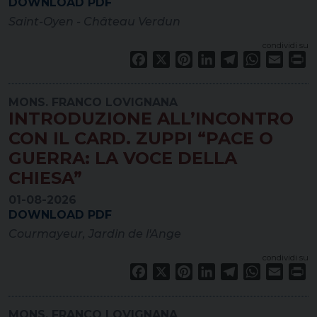
DOWNLOAD PDF
Saint-Oyen - Château Verdun
condividi su
Facebook
X
Pinterest
LinkedIn
Telegram
WhatsApp
Email
Pr
MONS. FRANCO LOVIGNANA
INTRODUZIONE ALL’INCONTRO
CON IL CARD. ZUPPI “PACE O
GUERRA: LA VOCE DELLA
CHIESA”
01-08-2026
DOWNLOAD PDF
Courmayeur, Jardin de l'Ange
condividi su
Facebook
X
Pinterest
LinkedIn
Telegram
WhatsApp
Email
Pr
MONS. FRANCO LOVIGNANA