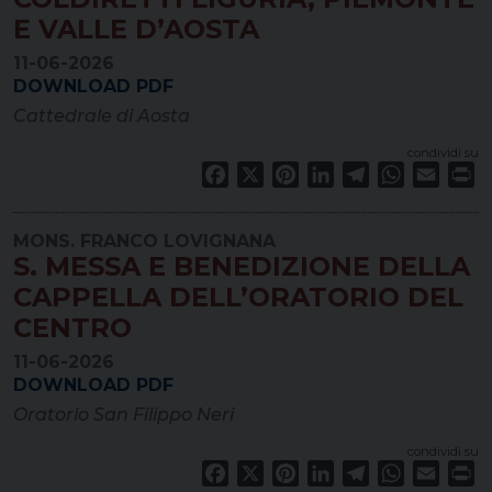
E VALLE D’AOSTA
11-06-2026
DOWNLOAD PDF
Cattedrale di Aosta
condividi su
Facebook
X
Pinterest
LinkedIn
Telegram
WhatsApp
Email
Pr
MONS. FRANCO LOVIGNANA
S. MESSA E BENEDIZIONE DELLA
CAPPELLA DELL’ORATORIO DEL
CENTRO
11-06-2026
DOWNLOAD PDF
Oratorio San Filippo Neri
condividi su
Facebook
X
Pinterest
LinkedIn
Telegram
WhatsApp
Email
Pr