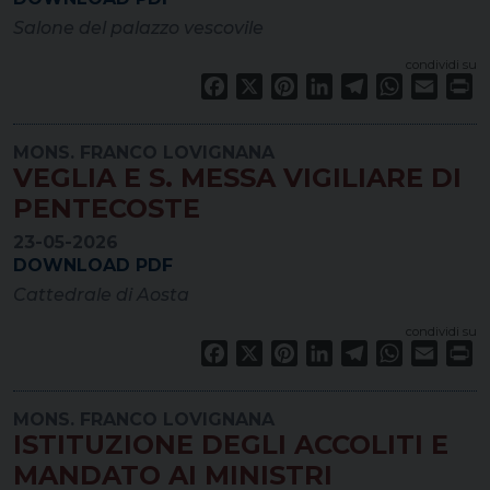
Salone del palazzo vescovile
condividi su
Facebook
X
Pinterest
LinkedIn
Telegram
WhatsApp
Email
Pr
MONS. FRANCO LOVIGNANA
VEGLIA E S. MESSA VIGILIARE DI
PENTECOSTE
23-05-2026
DOWNLOAD PDF
Cattedrale di Aosta
condividi su
Facebook
X
Pinterest
LinkedIn
Telegram
WhatsApp
Email
Pr
MONS. FRANCO LOVIGNANA
ISTITUZIONE DEGLI ACCOLITI E
MANDATO AI MINISTRI