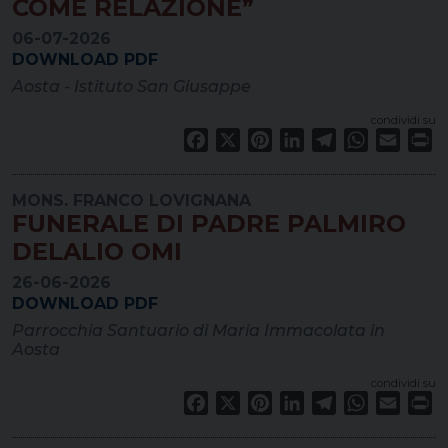
COME RELAZIONE”
06-07-2026
DOWNLOAD PDF
Aosta - Istituto San Giusappe
condividi su
Facebook
X
Pinterest
LinkedIn
Telegram
WhatsApp
Email
Pr
MONS. FRANCO LOVIGNANA
FUNERALE DI PADRE PALMIRO
DELALIO OMI
26-06-2026
DOWNLOAD PDF
Parrocchia Santuario di Maria Immacolata in
Aosta
condividi su
Facebook
X
Pinterest
LinkedIn
Telegram
WhatsApp
Email
Pr