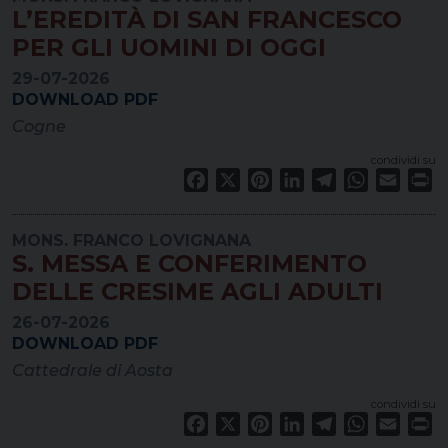
L’EREDITÀ DI SAN FRANCESCO
PER GLI UOMINI DI OGGI
29-07-2026
DOWNLOAD PDF
Cogne
condividi su
Facebook
X
Pinterest
LinkedIn
Telegram
WhatsApp
Email
Pr
MONS. FRANCO LOVIGNANA
S. MESSA E CONFERIMENTO
DELLE CRESIME AGLI ADULTI
26-07-2026
DOWNLOAD PDF
Cattedrale di Aosta
condividi su
Facebook
X
Pinterest
LinkedIn
Telegram
WhatsApp
Email
Pr