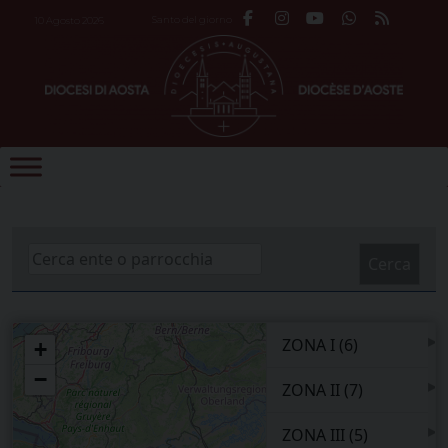
Skip
Santo del giorno
10 Agosto 2026
to
content
Cerca
▸
ZONA I (6)
+
−
▸
ZONA II (7)
▸
ZONA III (5)