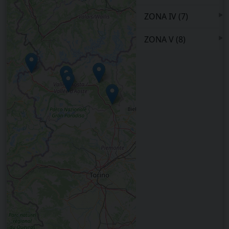
▸
ZONA IV (7)
▸
ZONA V (8)