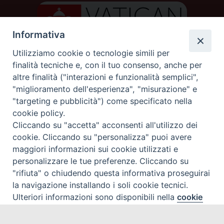
Informativa
Utilizziamo cookie o tecnologie simili per
finalità tecniche e, con il tuo consenso, anche per
altre finalità ("interazioni e funzionalità semplici",
"miglioramento dell'esperienza", "misurazione" e
"targeting e pubblicità") come specificato nella
cookie policy.
DIOCESI DI AOSTA
Cliccando su "accetta" acconsenti all'utilizzo dei
DIOCÈSE D'AOSTE
cookie. Cliccando su "personalizza" puoi avere
maggiori informazioni sui cookie utilizzati e
personalizzare le tue preferenze. Cliccando su
Rue Mgr de Sales 3/A 11100 Aosta
tel. 0165.238515 | fax: 0165.238517
"rifiuta" o chiudendo questa informativa proseguirai
C.F. 91011930079
la navigazione installando i soli cookie tecnici.
Ulteriori informazioni sono disponibili nella
cookie
Preferenze Cookie
privacy policy
policy
completa.