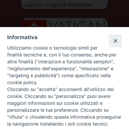
Informativa
Utilizziamo cookie o tecnologie simili per
finalità tecniche e, con il tuo consenso, anche per
altre finalità ("interazioni e funzionalità semplici",
"miglioramento dell'esperienza", "misurazione" e
"targeting e pubblicità") come specificato nella
cookie policy.
DIOCESI DI AOSTA
Cliccando su "accetta" acconsenti all'utilizzo dei
DIOCÈSE D'AOSTE
cookie. Cliccando su "personalizza" puoi avere
maggiori informazioni sui cookie utilizzati e
personalizzare le tue preferenze. Cliccando su
Rue Mgr de Sales 3/A 11100 Aosta
tel. 0165.238515 | fax: 0165.238517
"rifiuta" o chiudendo questa informativa proseguirai
C.F. 91011930079
la navigazione installando i soli cookie tecnici.