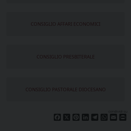
CONSIGLIO AFFARI ECONOMICI
CONSIGLIO PRESBITERALE
CONSIGLIO PASTORALE DIOCESANO
condividi su
Facebook
X
Pinterest
LinkedIn
Telegram
WhatsApp
Email
Pr