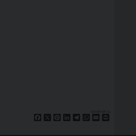
condividi su
Facebook
X
Pinterest
LinkedIn
Telegram
WhatsApp
Email
Print