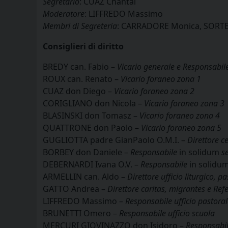
Segretario
: CUAZ Chantal
Moderatore
: LIFFREDO Massimo
Membri di Segreteria
: CARRADORE Monica, SORTE
Consiglieri di diritto
BREDY can. Fabio –
Vicario generale e Responsabil
ROUX can. Renato –
Vicario foraneo zona 1
CUAZ don Diego –
Vicario foraneo zona 2
CORIGLIANO don Nicola –
Vicario foraneo zona 3
BLASINSKI don Tomasz –
Vicario foraneo zona 4
QUATTRONE don Paolo –
Vicario foraneo zona 5
GUGLIOTTA padre GianPaolo O.M.I. –
Direttore c
BORBEY don Daniele –
Responsabile
in solidum
se
DEBERNARDI Ivana O.V. –
Responsabile
in solidu
ARMELLIN can. Aldo –
Direttore ufficio liturgico, p
GATTO Andrea –
Direttore caritas, migrantes e Refe
LIFFREDO Massimo –
Responsabile ufficio pastoral
BRUNETTI Omero –
Responsabile ufficio scuola
MERCURI GIOVINAZZO don Isidoro –
Responsabile