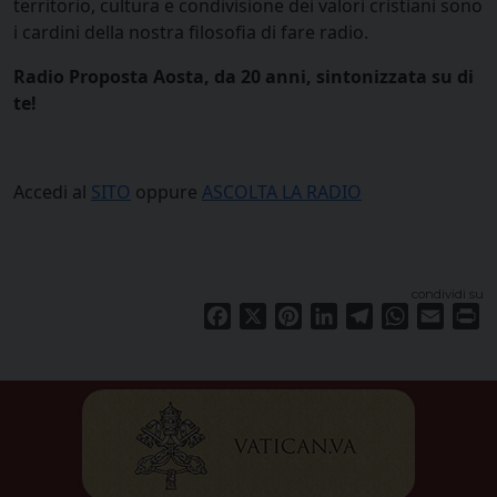
territorio, cultura e condivisione dei valori cristiani sono
i cardini della nostra filosofia di fare radio.
Radio Proposta Aosta, da 20 anni, sintonizzata su di
te!
Accedi al
SITO
oppure
ASCOLTA LA RADIO
condividi su
Facebook
X
Pinterest
LinkedIn
Telegram
WhatsApp
Email
Pr