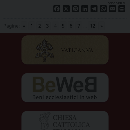
condividi su
Facebook
X
Pinterest
LinkedIn
Telegram
WhatsApp
Email
Pr
Pagine:
«
1
2
3
4
5
6
7
...
12
»