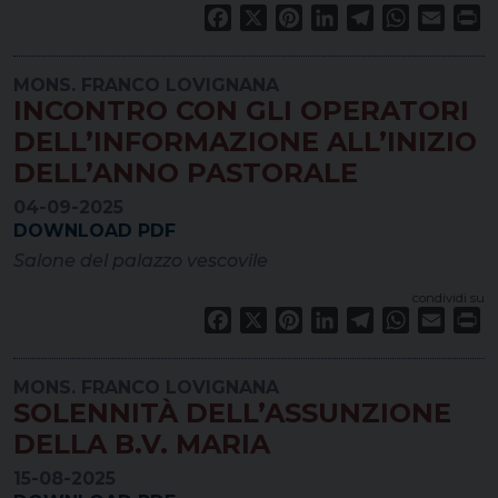
Facebook
X
Pinterest
LinkedIn
Telegram
WhatsApp
Email
Pr
MONS. FRANCO LOVIGNANA
INCONTRO CON GLI OPERATORI
DELL’INFORMAZIONE ALL’INIZIO
DELL’ANNO PASTORALE
04-09-2025
DOWNLOAD PDF
Salone del palazzo vescovile
condividi su
Facebook
X
Pinterest
LinkedIn
Telegram
WhatsApp
Email
Pr
MONS. FRANCO LOVIGNANA
SOLENNITÀ DELL’ASSUNZIONE
DELLA B.V. MARIA
15-08-2025