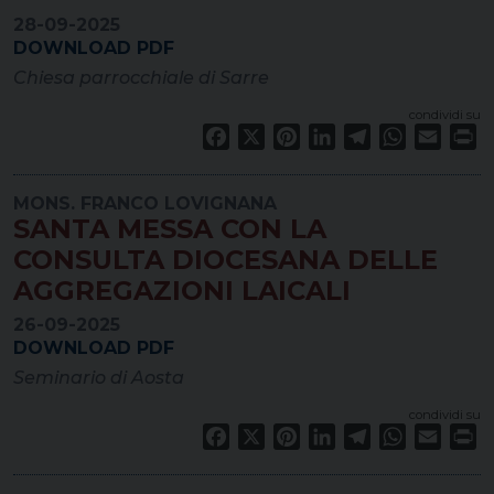
28-09-2025
DOWNLOAD PDF
Chiesa parrocchiale di Sarre
condividi su
Facebook
X
Pinterest
LinkedIn
Telegram
WhatsApp
Email
Pr
MONS. FRANCO LOVIGNANA
SANTA MESSA CON LA
CONSULTA DIOCESANA DELLE
AGGREGAZIONI LAICALI
26-09-2025
DOWNLOAD PDF
Seminario di Aosta
condividi su
Facebook
X
Pinterest
LinkedIn
Telegram
WhatsApp
Email
Pr