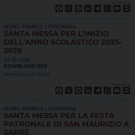
condividi su
Facebook
X
Pinterest
LinkedIn
Telegram
WhatsApp
Email
Pr
MONS. FRANCO LOVIGNANA
SANTA MESSA PER L’INIZIO
DELL’ANNO SCOLASTICO 2025-
2026
01-10-2025
DOWNLOAD PDF
Seminario di Aosta
condividi su
Facebook
X
Pinterest
LinkedIn
Telegram
WhatsApp
Email
Pr
MONS. FRANCO LOVIGNANA
SANTA MESSA PER LA FESTA
PATRONALE DI SAN MAURIZIO A
SARRE