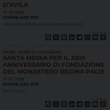
D’AVILA
15-10-2025
DOWNLOAD PDF
Monastero Mater Misericordiae di Quart
condividi su
Facebook
X
Pinterest
LinkedIn
Telegram
WhatsApp
Email
Pr
MONS. FRANCO LOVIGNANA
SANTA MESSA PER IL XXIII
ANNIVERSARIO DI FONDAZIONE
DEL MONASTERO REGINA PACIS
11-10-2025
DOWNLOAD PDF
Saint-Oyen
condividi su
Facebook
X
Pinterest
LinkedIn
Telegram
WhatsApp
Email
Pr