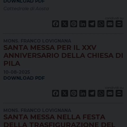
DOWNLOAD PDF
Cattedrale di Aosta
condividi su
Facebook
X
Pinterest
LinkedIn
Telegram
WhatsApp
Email
Pr
MONS. FRANCO LOVIGNANA
SANTA MESSA PER IL XXV
ANNIVERSARIO DELLA CHIESA DI
PILA
10-08-2025
DOWNLOAD PDF
condividi su
Facebook
X
Pinterest
LinkedIn
Telegram
WhatsApp
Email
Pr
MONS. FRANCO LOVIGNANA
SANTA MESSA NELLA FESTA
DELLA TRASFIGURAZIONE DEL