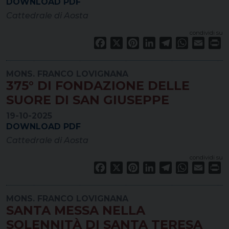
DOWNLOAD PDF
Cattedrale di Aosta
condividi su
Facebook
X
Pinterest
LinkedIn
Telegram
WhatsApp
Email
Pr
MONS. FRANCO LOVIGNANA
375° DI FONDAZIONE DELLE
SUORE DI SAN GIUSEPPE
19-10-2025
DOWNLOAD PDF
Cattedrale di Aosta
condividi su
Facebook
X
Pinterest
LinkedIn
Telegram
WhatsApp
Email
Pr
MONS. FRANCO LOVIGNANA
SANTA MESSA NELLA
SOLENNITÀ DI SANTA TERESA