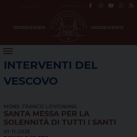
Skip
Santo del giorno
5 Agosto 2026
to
content
INTERVENTI DEL
VESCOVO
MONS. FRANCO LOVIGNANA
SANTA MESSA PER LA
SOLENNITÀ DI TUTTI I SANTI
01-11-2025