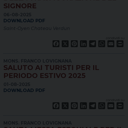
SIGNORE
06-08-2025
DOWNLOAD PDF
Saint-Oyen Chateau Verdun
condividi su
Facebook
X
Pinterest
LinkedIn
Telegram
WhatsApp
Email
Pr
MONS. FRANCO LOVIGNANA
SALUTO AI TURISTI PER IL
PERIODO ESTIVO 2025
01-08-2025
DOWNLOAD PDF
condividi su
Facebook
X
Pinterest
LinkedIn
Telegram
WhatsApp
Email
Pr
MONS. FRANCO LOVIGNANA