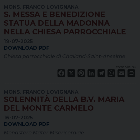
MONS. FRANCO LOVIGNANA
S. MESSA E BENEDIZIONE
STATUA DELLA MADONNA
NELLA CHIESA PARROCCHIALE
19-07-2025
DOWNLOAD PDF
Chiesa parrocchiale di Challand-Saint-Anselme
condividi su
Facebook
X
Pinterest
LinkedIn
Telegram
WhatsApp
Email
Pr
MONS. FRANCO LOVIGNANA
SOLENNITÀ DELLA B.V. MARIA
DEL MONTE CARMELO
16-07-2025
DOWNLOAD PDF
Monastero Mater Misericordiae