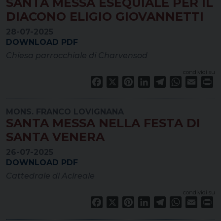
SANTA MESSA ESEQUIALE PER IL
DIACONO ELIGIO GIOVANNETTI
28-07-2025
DOWNLOAD PDF
Chiesa parrocchiale di Charvensod
condividi su
Facebook
X
Pinterest
LinkedIn
Telegram
WhatsApp
Email
Pr
MONS. FRANCO LOVIGNANA
SANTA MESSA NELLA FESTA DI
SANTA VENERA
26-07-2025
DOWNLOAD PDF
Cattedrale di Acireale
condividi su
Facebook
X
Pinterest
LinkedIn
Telegram
WhatsApp
Email
Pr