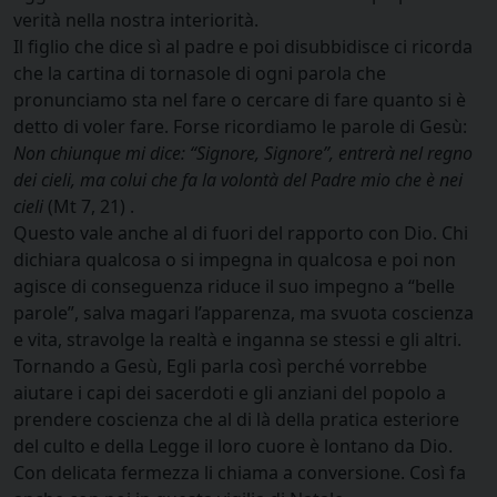
verità nella nostra interiorità.
Il figlio che dice sì al padre e poi disubbidisce ci ricorda
che la cartina di tornasole di ogni parola che
pronunciamo sta nel fare o cercare di fare quanto si è
detto di voler fare. Forse ricordiamo le parole di Gesù:
Non chiunque mi dice: “Signore, Signore”, entrerà nel regno
dei cieli, ma colui che fa la volontà del Padre mio che è nei
cieli
(Mt 7, 21) .
Questo vale anche al di fuori del rapporto con Dio. Chi
dichiara qualcosa o si impegna in qualcosa e poi non
agisce di conseguenza riduce il suo impegno a “belle
parole”, salva magari l’apparenza, ma svuota coscienza
e vita, stravolge la realtà e inganna se stessi e gli altri.
Tornando a Gesù, Egli parla così perché vorrebbe
aiutare i capi dei sacerdoti e gli anziani del popolo a
prendere coscienza che al di là della pratica esteriore
del culto e della Legge il loro cuore è lontano da Dio.
Con delicata fermezza li chiama a conversione. Così fa