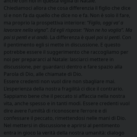
anche con noi in questa vigilia di Natale.
Chiediamoci allora che cosa differenzia il figlio che dice
sì e non fa da quello che dice no e fa. Non è solo il fare,
ma proprio la prospettiva interiore:
“Figlio, oggi va’ a
lavorare nella vigna”. Ed egli rispose: “Non ne ho voglia”. Ma
poi si pentì e vi andò
. La differenza è quel
poi si pentì
. Con
il pentimento egli si mette in discussione. E questo
potrebbe essere il suggerimento che raccogliamo per
noi per prepararci al Natale: lasciarci mettere in
discussione, per guardarci dentro e fare spazio alla
Parola di Dio, alle chiamate di Dio.
Essere credenti non vuol dire non sbagliare mai.
L’esperienza della nostra fragilità ci dice il contrario.
Sappiamo bene che il peccato si affaccia nella nostra
vita, anche spesso e in tanti modi. Essere credenti vuol
dire avere l’umiltà di riconoscere l’errore e di
confessare il peccato, rimettendosi nelle mani di Dio.
Nel mettersi in discussione e aprirsi al pentimento
entra in gioco la verità della nostra umanità: dialogo