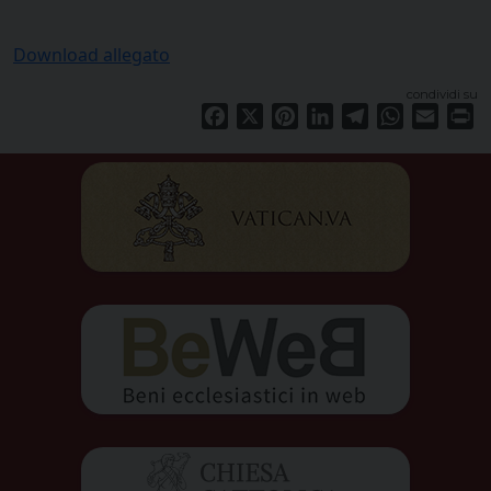
Download allegato
condividi su
Facebook
X
Pinterest
LinkedIn
Telegram
WhatsApp
Email
Pr