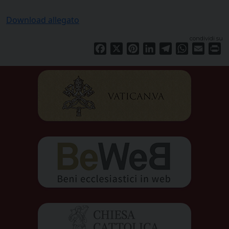
Download allegato
condividi su
Facebook
X
Pinterest
LinkedIn
Telegram
WhatsApp
Email
Pr