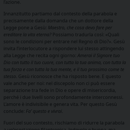
l’azione.
Innanzitutto partiamo dal contesto della parabola e
precisamente dalla domanda che un dottore della
Legge pone a Gesù:
Maestro, che cosa devo fare per
ereditare la vita eterna?
Possiamo tradurla così: «Quali
sono le condizioni per entrare nel Regno di Dio?». Gesù
invita l’interlocutore a rispondere lui stesso attingendo
alla Legge che recita ogni giorno:
Amerai il Signore tuo
Dio con tutto il tuo cuore, con tutta la tua anima, con tutta la
tua forza e
con tutta la tua mente, e il tuo prossimo come te
stesso
. Gesù riconosce che ha risposto bene. E questo
vale anche per noi: nel discepolo non ci può essere
separazione tra fede in Dio e opere di misericordia,
perché i due livelli sono profondamente interconnessi.
L’amore è indivisibile e genera vita. Per questo Gesù
conclude:
Fa’ questo e vivrai
.
Fuori del suo contesto, rischiamo di ridurre la parabola
a un’esortazione filantropica, lodevole e buona, ma