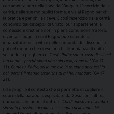
certamente non nella linea del Vangelo. L’esercizio della
carità, nelle sue molteplici forme, è via al Regno per chi
la pratica e per chi la riceve. E così l’esercizio della carità
condiviso dai discepoli di Cristo, pur appartenenti a
confessioni cristiane non in piena comunione fra loro,
diventa il luogo in cui il Regno può estendersi
innanzitutto nella vita e nelle comunità dei discepoli e
poi nel mondo che riceve una testimonianza di unità,
secondo la preghiera di Gesù:
Padre santo, custodiscili nel
tuo nome… perché siano una sola cosa, come noi
(Gv 17,
11).
Come tu, Padre, sei in me e io in te, siano anch’essi in
noi, perché il mondo creda che tu mi hai mandato
(Gv 17,
21).
Ed è proprio il contesto che ci permette di cogliere il
cuore della parabola, esplicitato da Gesù con l’ultima
domanda che pone al dottore:
Chi di questi tre ti sembra
sia stato prossimo di colui che è caduto nelle mani dei
briganti?
Quest’ultimo dimostra di aver capito