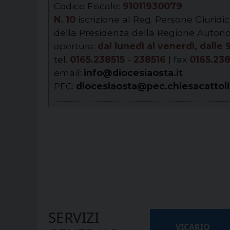
Codice Fiscale:
91011930079
N. 10
iscrizione al Reg. Persone Giuridi
della Presidenza della Regione Auton
apertura:
dal lunedì al venerdì, dalle 
tel.
0165.238515
-
238516
| fax
0165.23
email:
info@diocesiaosta.it
PEC:
diocesiaosta@pec.chiesacattoli
SERVIZI
VICARIO