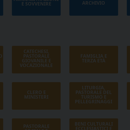
ARCHIVIO
E SOVVENIRE
CATECHESI,
O
PASTORALE
FAMIGLIA E
GIOVANILE E
TERZA ETÀ
VOCAZIONALE
LITURGIA,
CLERO E
PASTORALE DEL
MINISTERI
TURISMO E
PELLEGRINAGGI
BENI CULTURALI
PASTORALE
ECCLESIASTICI E