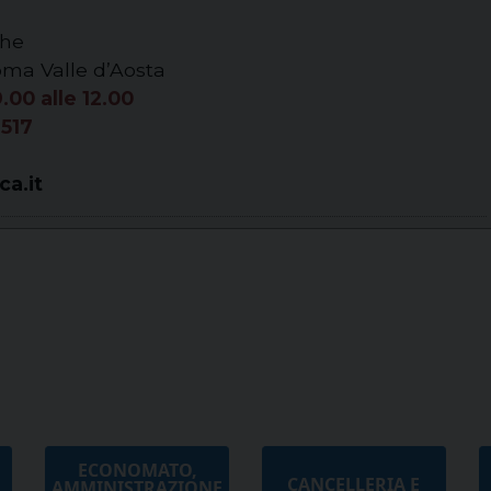
che
oma Valle d’Aosta
9.00 alle 12.00
8517
ca.it
ECONOMATO,
CANCELLERIA E
AMMINISTRAZIONE