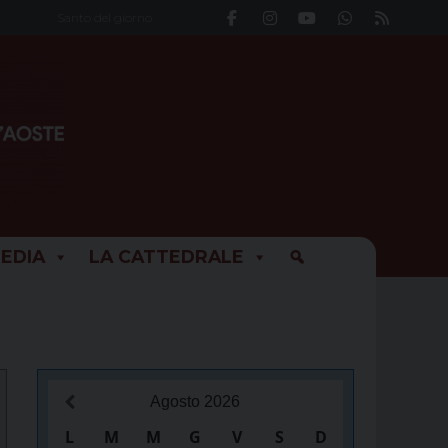
Santo del giorno
EDIA
LA CATTEDRALE
Agosto
2026
L
M
M
G
V
S
D