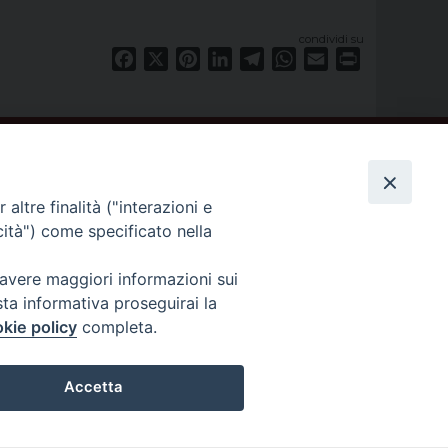
condividi su
Facebook
X
Pinterest
LinkedIn
Telegram
WhatsApp
Email
Print
altre finalità ("interazioni e
cità") come specificato nella
 avere maggiori informazioni sui
sta informativa proseguirai la
kie policy
completa.
Accetta
privacy policy
Preferenze Cookie