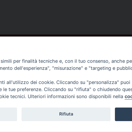
imili per finalità tecniche e, con il tuo consenso, anche per 
amento dell'esperienza", "misurazione" e "targeting e pubbli
i all'utilizzo dei cookie. Cliccando su "personalizza" puoi
re le tue preferenze. Cliccando su "rifiuta" o chiudendo que
okie tecnici. Ulteriori informazioni sono disponibili nella
coo
Rifiuta
I DI AOSTA
Rue Mgr de Sales 3/A 11100 Aosta
tel. 0165.238515 | fax: 0165.238517
E D'AOSTE
C.F. 91011930079