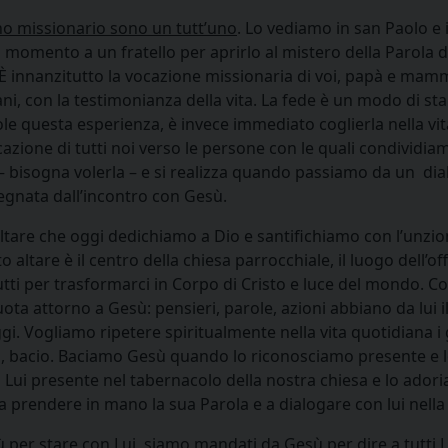
gno missionario sono un tutt’uno
. Lo vediamo in san Paolo e 
 momento a un fratello per aprirlo al mistero della Parola d
È innanzitutto la vocazione missionaria di voi, papà e mamme
iani, con la testimonianza della vita. La fede è un modo di 
e questa esperienza, è invece immediato coglierla nella vita
ocazione di tutti noi verso le persone con le quali condividi
ni – bisogna volerla – e si realizza quando passiamo da un di
segnata dall’incontro con Gesù.
’altare che oggi dedichiamo a Dio e santifichiamo con l’unzion
 altare è il centro della chiesa parrocchiale, il luogo dell’of
utti per trasformarci in Corpo di Cristo e luce del mondo. Co
ruota attorno a Gesù: pensieri, parole, azioni abbiano da lui il
. Vogliamo ripetere spiritualmente nella vita quotidiana i g
o, bacio. Baciamo Gesù quando lo riconosciamo presente e lo
 Lui presente nel tabernacolo della nostra chiesa e lo ad
 prendere in mano la sua Parola e a dialogare con lui nella
 per stare con Lui, siamo mandati da Gesù per dire a tutti L