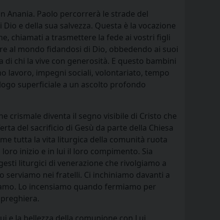
in Anania. Paolo percorrerà le strade del
i Dio e della sua salvezza. Questa è la vocazione
, chiamati a trasmettere la fede ai vostri figli
stare al mondo fidandosi di Dio, obbedendo ai suoi
 di chi la vive con generosità. E questo bambini
amo lavoro, impegni sociali, volontariato, tempo
alogo superficiale a un ascolto profondo
e crismale diventa il segno visibile di Cristo che
ferta del sacrificio di Gesù da parte della Chiesa
me tutta la vita liturgica della comunità ruota
 loro inizio e in lui il loro compimento. Sia
esti liturgici di venerazione che rivolgiamo a
 serviamo nei fratelli. Ci inchiniamo davanti a
oriamo. Lo incensiamo quando fermiamo per
 preghiera.
ui e la bellezza della comunione con Lui.