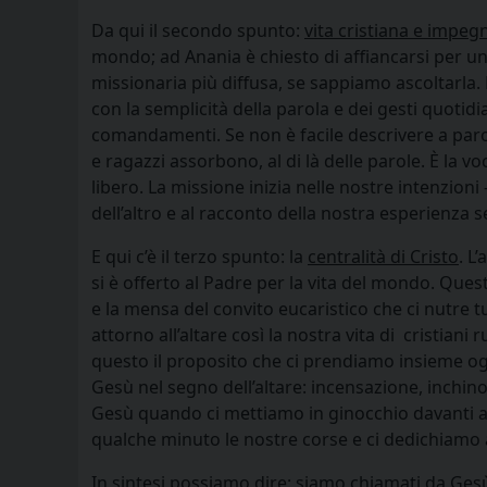
Da qui il secondo spunto:
vita cristiana e impe
mondo; ad Anania è chiesto di affiancarsi per un
missionaria più diffusa, se sappiamo ascoltarla. 
con la semplicità della parola e dei gesti quotid
comandamenti. Se non è facile descrivere a parol
e ragazzi assorbono, al di là delle parole. È la v
libero. La missione inizia nelle nostre intenzio
dell’altro e al racconto della nostra esperienza 
E qui c’è il terzo spunto: la
centralità di Cristo
. L
si è offerto al Padre per la vita del mondo. Questo
e la mensa del convito eucaristico che ci nutre t
attorno all’altare così la nostra vita di cristiani 
questo il proposito che ci prendiamo insieme oggi
Gesù nel segno dell’altare: incensazione, inchin
Gesù quando ci mettiamo in ginocchio davanti a
qualche minuto le nostre corse e ci dedichiamo a
In sintesi possiamo dire: siamo chiamati da Gesù