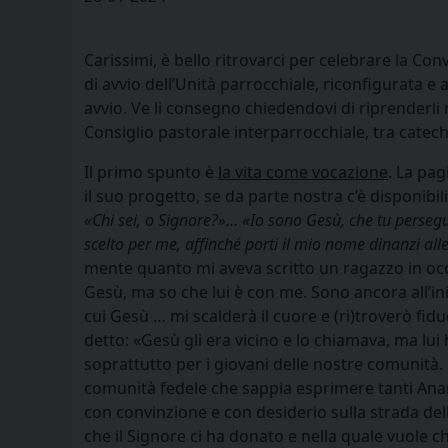
Carissimi, è bello ritrovarci per celebrare la C
di avvio dell’Unità parrocchiale, riconfigurata
avvio. Ve li consegno chiedendovi di riprenderli
Consiglio pastorale interparrocchiale, tra catechi
Il primo spunto è
la vita come vocazione
. La pa
il suo progetto, se da parte nostra c’è disponibi
«Chi sei, o Signore?»… «Io sono Gesù, che tu perseguit
scelto per me, affinché porti il mio nome dinanzi all
mente quanto mi aveva scritto un ragazzo in occa
Gesù, ma so che lui è con me. Sono ancora all’
cui Gesù … mi scalderà il cuore e (ri)troverò fid
detto: «Gesù gli era vicino e lo chiamava, ma lui 
soprattutto per i giovani delle nostre comunità.
comunità fedele che sappia esprimere tanti Ana
con convinzione e con desiderio sulla strada del
che il Signore ci ha donato e nella quale vuole c