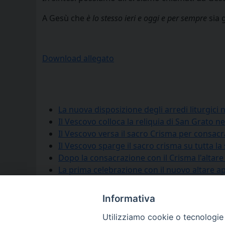
A Gesù che
è lo stesso ieri e oggi e per sempre
sia 
Download allegato
La nuova disposizione degli arredi liturgici
Il Vescovo colloca la reliquia di San Grato 
Il Vescovo versa il sacro Crisma per consacr
Il Vescovo sparge il sacro crisma su tutta l
Dopo la consacrazione con il Crisma l'altar
La prima celebrazione con il nuovo altare 
Informativa
Utilizziamo cookie o tecnologie s