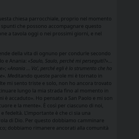
 questa chiesa parrocchiale, proprio nel momento
 tre spunti che possono accompagnare questo
ne a tavola oggi o nei prossimi giorni, e nel
cende della vita di ognuno per condurle secondo
olo e Anania:
«Saulo, Saulo, perché mi perseguiti?»…
re»
;
«Anania … Va’, perché egli è lo strumento che ho
me». M
editando queste parole mi è tornato in
lte mi sento triste e solo, non ho ancora trovato
tinuare lungo la mia strada fino al momento in
to mi è accaduto». Ho pensato a San Paolo e mi son
 cuore e la mente». È così per ciascuno di noi,
 fedeltà. L’importante è che ci sia una
Parola di Dio. Per questo dobbiamo camminare
ianco; dobbiamo rimanere ancorati alla comunità