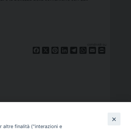
condividi su
Facebook
X
Pinterest
LinkedIn
Telegram
WhatsApp
Email
Print
altre finalità ("interazioni e