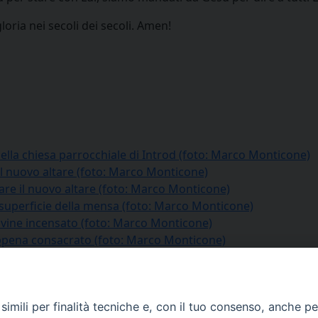
gloria nei secoli dei secoli. Amen!
 nella chiesa parrocchiale di Introd (foto: Marco Monticone)
nel nuovo altare (foto: Marco Monticone)
are il nuovo altare (foto: Marco Monticone)
a superficie della mensa (foto: Marco Monticone)
e vine incensato (foto: Marco Monticone)
appena consacrato (foto: Marco Monticone)
imili per finalità tecniche e, con il tuo consenso, anche per 