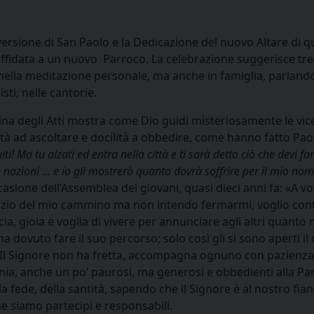
onversione di San Paolo e la Dedicazione del nuovo Altare di
 e affidata a un nuovo Parroco. La celebrazione suggerisce
 nella meditazione personale, ma anche in famiglia, parlando
sti, nelle cantorie.
gina degli Atti mostra come Dio guidi misteriosamente le vi
lità ad ascoltare e docilità a obbedire, come hanno fatto Pa
i! Ma tu alzati ed entra nella città e ti sarà detto ciò che devi fa
e nazioni … e io gli mostrerò quanto dovrà soffrire per il mio no
sione dell’Assemblea dei giovani, quasi dieci anni fa: «A vo
inizio del mio cammino ma non intendo fermarmi, voglio con
ucia, gioia e voglia di vivere per annunciare agli altri quan
ha dovuto fare il suo percorso; solo così gli si sono aperti il
 Il Signore non ha fretta, accompagna ognuno con pazienza e
nia, anche un po’ paurosi, ma generosi e obbedienti alla 
la fede, della santità, sapendo che il Signore è al nostro f
he siamo partecipi e responsabili.