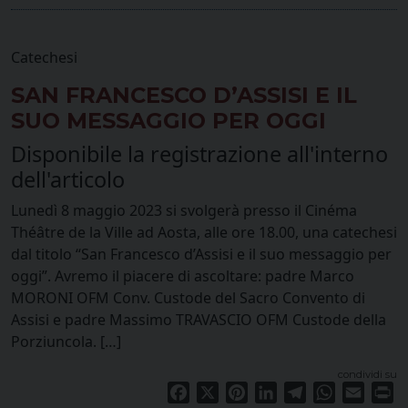
Catechesi
SAN FRANCESCO D’ASSISI E IL
SUO MESSAGGIO PER OGGI
Disponibile la registrazione all'interno
dell'articolo
Lunedì 8 maggio 2023 si svolgerà presso il Cinéma
Théâtre de la Ville ad Aosta, alle ore 18.00, una catechesi
dal titolo “San Francesco d’Assisi e il suo messaggio per
oggi”. Avremo il piacere di ascoltare: padre Marco
MORONI OFM Conv. Custode del Sacro Convento di
Assisi e padre Massimo TRAVASCIO OFM Custode della
Porziuncola. […]
condividi su
Facebook
X
Pinterest
LinkedIn
Telegram
WhatsApp
Email
Pr