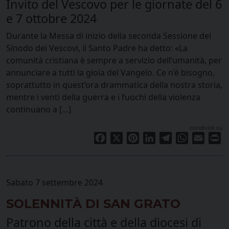
Invito del Vescovo per le giornate del 6
e 7 ottobre 2024
Durante la Messa di inizio della seconda Sessione del
Sinodo dei Vescovi, il Santo Padre ha detto: «La
comunità cristiana è sempre a servizio dell’umanità, per
annunciare a tutti la gioia del Vangelo. Ce n’è bisogno,
soprattutto in quest’ora drammatica della nostra storia,
mentre i venti della guerra e i fuochi della violenza
continuano a […]
condividi su
Facebook
X
Pinterest
LinkedIn
Telegram
WhatsApp
Email
Pr
Sabato 7 settembre 2024
SOLENNITÀ DI SAN GRATO
Patrono della città e della diocesi di