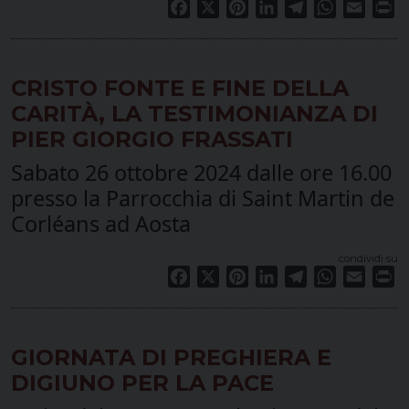
Facebook
X
Pinterest
LinkedIn
Telegram
WhatsApp
Email
Pr
CRISTO FONTE E FINE DELLA
CARITÀ, LA TESTIMONIANZA DI
PIER GIORGIO FRASSATI
Sabato 26 ottobre 2024 dalle ore 16.00
presso la Parrocchia di Saint Martin de
Corléans ad Aosta
condividi su
Facebook
X
Pinterest
LinkedIn
Telegram
WhatsApp
Email
Pr
GIORNATA DI PREGHIERA E
DIGIUNO PER LA PACE