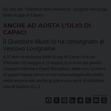
Gli ulivi del "Giardino della Memoria" sorgono nel luogo
della strage di Capaci
ANCHE AD AOSTA L’OLIO DI
CAPACI
Il Questore Musti lo ha consegnato al
Vescovo Lovignana
A 31 anni di distanza dalle stragi di Capaci e di via
D’Amelio (23 maggio e 19 luglio), il ricordo dei giudici
Giovanni Falcone e Paolo Borsellino, delle loro scorte e
di quanti hanno perso la vita nella battaglia alla mafia,
resta ancora vivo anche grazie a una serie di iniziative.
Una di queste si […]
condividi su
Facebook
X
Pinterest
LinkedIn
Telegram
WhatsApp
Email
Pr