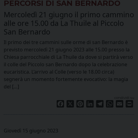
PERCORSI DI SAN BERNARDO
Mercoledì 21 giugno il primo cammino
alle ore 15.00 da La Thuile al Piccolo
San Bernardo
Il primo dei tre cammini sulle orme di san Bernardo è
previsto mercoledì 21 giugno 2023 alle 15.00 presso la
Chiesa parrocchiale di La Thuile da dove si partirà verso
il colle del Piccolo san Bernardo dopo la celebrazione
eucaristica. L’arrivo al Colle (verso le 18.00 circa)
segnerà un momento fortemente evocativo: la magia
del […]
condividi su
Facebook
X
Pinterest
LinkedIn
Telegram
WhatsApp
Email
Pr
Giovedì 15 giugno 2023