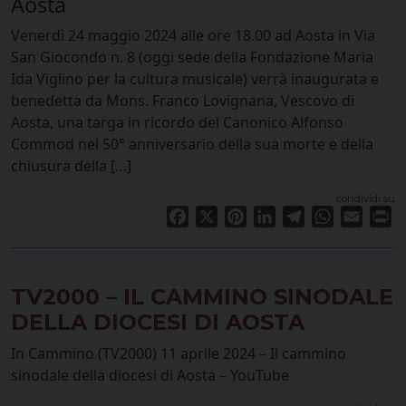
Aosta
Venerdì 24 maggio 2024 alle ore 18.00 ad Aosta in Via
San Giocondo n. 8 (oggi sede della Fondazione Maria
Ida Viglino per la cultura musicale) verrà inaugurata e
benedetta da Mons. Franco Lovignana, Vescovo di
Aosta, una targa in ricordo del Canonico Alfonso
Commod nel 50° anniversario della sua morte e della
chiusura della […]
condividi su
Facebook
X
Pinterest
LinkedIn
Telegram
WhatsApp
Email
Pr
TV2000 – IL CAMMINO SINODALE
DELLA DIOCESI DI AOSTA
In Cammino (TV2000) 11 aprile 2024 – Il cammino
sinodale della diocesi di Aosta – YouTube