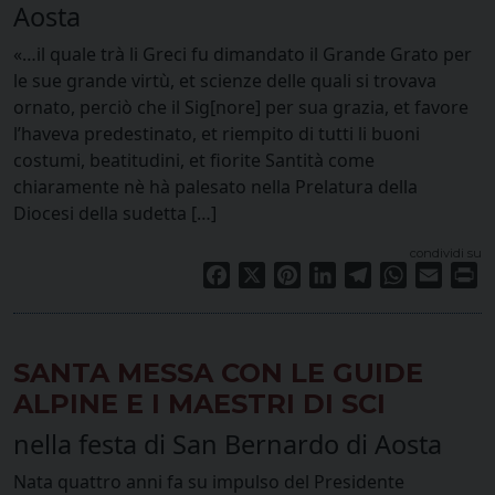
Aosta
«…il quale trà li Greci fu dimandato il Grande Grato per
le sue grande virtù, et scienze delle quali si trovava
ornato, perciò che il Sig[nore] per sua grazia, et favore
l’haveva predestinato, et riempito di tutti li buoni
costumi, beatitudini, et fiorite Santità come
chiaramente nè hà palesato nella Prelatura della
Diocesi della sudetta […]
condividi su
Facebook
X
Pinterest
LinkedIn
Telegram
WhatsApp
Email
Pr
SANTA MESSA CON LE GUIDE
ALPINE E I MAESTRI DI SCI
nella festa di San Bernardo di Aosta
Nata quattro anni fa su impulso del Presidente