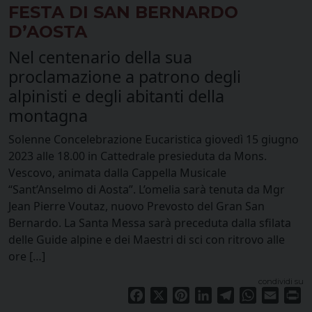
FESTA DI SAN BERNARDO
D’AOSTA
Nel centenario della sua
proclamazione a patrono degli
alpinisti e degli abitanti della
montagna
Solenne Concelebrazione Eucaristica giovedì 15 giugno
2023 alle 18.00 in Cattedrale presieduta da Mons.
Vescovo, animata dalla Cappella Musicale
“Sant’Anselmo di Aosta”. L’omelia sarà tenuta da Mgr
Jean Pierre Voutaz, nuovo Prevosto del Gran San
Bernardo. La Santa Messa sarà preceduta dalla sfilata
delle Guide alpine e dei Maestri di sci con ritrovo alle
ore […]
condividi su
Facebook
X
Pinterest
LinkedIn
Telegram
WhatsApp
Email
Pr