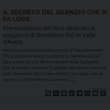
IL SEGRETO DEL SILENZIO CHE SI
FA LODE
Presentazione del libro dedicato ai
soggiorni di Benedetto XVI in Valle
d'Aosta
Nel primo anniversario della morte di Papa Benedetto
XVI, la diocesi di Aosta ne celebra la memoria con un
libro curato da Ezio Bérard ed edito dalla Tipografia
Duc. Il volume, dal titolo “Il segreto del silenzio che si fa
lode. Benedetto XVI in Valle d’Aosta“, raccoglie tutte le
parole che il Pontefice ha espresso […]
condividi su
Facebook
X
Pinterest
LinkedIn
Telegram
WhatsApp
Email
Pr