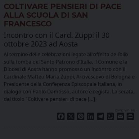
COLTIVARE PENSIERI DI PACE
ALLA SCUOLA DI SAN
FRANCESCO
Incontro con il Card. Zuppi il 30
ottobre 2023 ad Aosta
Al termine delle celebrazioni legate all’offerta dell’olio
sulla tomba del Santo Patrono d’Italia, il Comune e la
Diocesi di Aosta hanno promosso un incontro con il
Cardinale Matteo Maria Zuppi, Arcivescovo di Bologna e
Presidente della Conferenza Episcopale Italiana, in
dialogo con Paolo Damosso, autore e regista. La serata,
dal titolo “Coltivare pensieri di pace […]
condividi su
Facebook
X
Pinterest
LinkedIn
Telegram
WhatsApp
Email
Pr