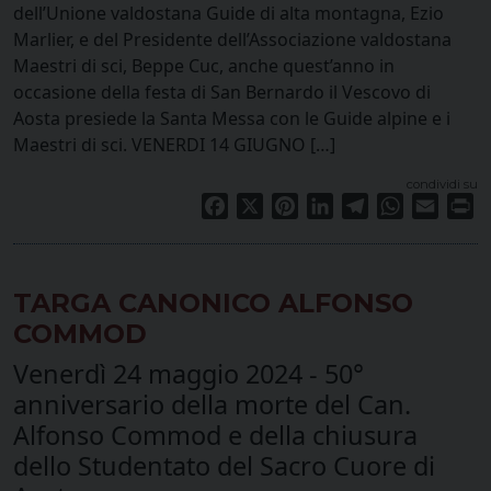
dell’Unione valdostana Guide di alta montagna, Ezio
Marlier, e del Presidente dell’Associazione valdostana
Maestri di sci, Beppe Cuc, anche quest’anno in
occasione della festa di San Bernardo il Vescovo di
Aosta presiede la Santa Messa con le Guide alpine e i
Maestri di sci. VENERDI 14 GIUGNO […]
condividi su
Facebook
X
Pinterest
LinkedIn
Telegram
WhatsApp
Email
Pr
TARGA CANONICO ALFONSO
COMMOD
Venerdì 24 maggio 2024 - 50°
anniversario della morte del Can.
Alfonso Commod e della chiusura
dello Studentato del Sacro Cuore di