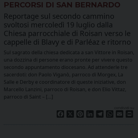
PERCORSI DI SAN BERNARDO
Reportage sul secondo cammino
svoltosi mercoledì 19 luglio dalla
Chiesa parrocchiale di Roisan verso le
cappelle di Blavy e di Parléaz e ritorno
Sul sagrato della chiesa dedicata a san Vittore in Roisan,
una dozzina di persone erano pronte per vivere questo
secondo appuntamento diocesano. Ad attenderle tre
sacerdoti: don Paolo Viganò, parroco di Morgex, La
Salle e Derby e coordinatore di queste iniziative, don
Marcello Lanzini, parroco di Roisan, e don Elio Vittaz,
parroco di Saint – […]
condividi su
Facebook
X
Pinterest
LinkedIn
Telegram
WhatsApp
Email
Pr