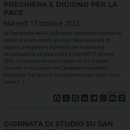
PREGHIERA E DIGIUNO PER LA
PACE
Martedì 17 ottobre 2023
La Presidenza della Conferenza Episcopale Italiana ha
deciso di promuovere una Giornata nazionale di
digiuno, preghiera e astinenza per la pace e la
riconciliazione. La data scelta è martedì 17 ottobre
2023, in comunione con i cristiani di Terra Santa
secondo le indicazioni del Cardinale Pierbattista
Pizzaballa, Patriarca di Gerusalemme dei Latini, che a
nome […]
condividi su
Facebook
X
Pinterest
LinkedIn
Telegram
WhatsApp
Email
Pr
GIORNATA DI STUDIO SU SAN