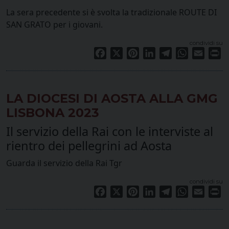
La sera precedente si è svolta la tradizionale ROUTE DI
SAN GRATO per i giovani.
condividi su
Facebook
X
Pinterest
LinkedIn
Telegram
WhatsApp
Email
Pr
LA DIOCESI DI AOSTA ALLA GMG
LISBONA 2023
Il servizio della Rai con le interviste al
rientro dei pellegrini ad Aosta
Guarda il servizio della Rai Tgr
condividi su
Facebook
X
Pinterest
LinkedIn
Telegram
WhatsApp
Email
Pr