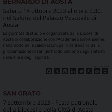
BERNARDO DI AOSTA
Sabato 14 ottobre 2023 alle ore 9.30,
nel Salone del Palazzo Vescovile di
Aosta
La giornata di studio è organizzata dalla Diocesi di
Aosta in collaborazione con l’Académie Saint-Anselme,
nell’ambito delle celebrazioni per il centenario della
proclamazione di san Bernardo patrono degli abitanti
delle Alpi e degli alpinisti.
condividi su
Facebook
X
Pinterest
LinkedIn
Telegram
WhatsApp
Email
Pr
SAN GRATO
7 settembre 2023 - Festa patronale
della Diocesi e della Città di Aosta