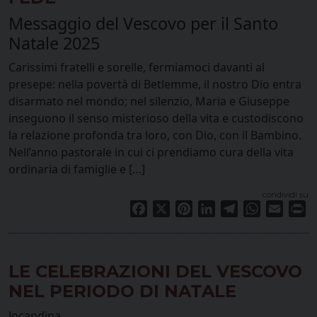
Messaggio del Vescovo per il Santo
Natale 2025
Carissimi fratelli e sorelle, fermiamoci davanti al
presepe: nella povertà di Betlemme, il nostro Dio entra
disarmato nel mondo; nel silenzio, Maria e Giuseppe
inseguono il senso misterioso della vita e custodiscono
la relazione profonda tra loro, con Dio, con il Bambino.
Nell’anno pastorale in cui ci prendiamo cura della vita
ordinaria di famiglie e […]
condividi su
Facebook
X
Pinterest
LinkedIn
Telegram
WhatsApp
Email
Pr
LE CELEBRAZIONI DEL VESCOVO
NEL PERIODO DI NATALE
locandina