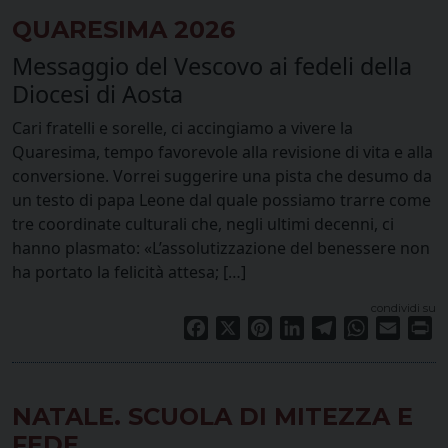
QUARESIMA 2026
Messaggio del Vescovo ai fedeli della
Diocesi di Aosta
Cari fratelli e sorelle, ci accingiamo a vivere la
Quaresima, tempo favorevole alla revisione di vita e alla
conversione. Vorrei suggerire una pista che desumo da
un testo di papa Leone dal quale possiamo trarre come
tre coordinate culturali che, negli ultimi decenni, ci
hanno plasmato: «L’assolutizzazione del benessere non
ha portato la felicità attesa; […]
condividi su
Facebook
X
Pinterest
LinkedIn
Telegram
WhatsApp
Email
Pr
NATALE. SCUOLA DI MITEZZA E
FEDE