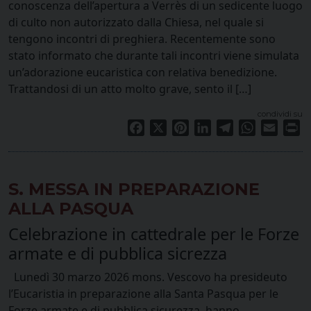
conoscenza dell’apertura a Verrès di un sedicente luogo
di culto non autorizzato dalla Chiesa, nel quale si
tengono incontri di preghiera. Recentemente sono
stato informato che durante tali incontri viene simulata
un’adorazione eucaristica con relativa benedizione.
Trattandosi di un atto molto grave, sento il […]
condividi su
Facebook
X
Pinterest
LinkedIn
Telegram
WhatsApp
Email
Pr
S. MESSA IN PREPARAZIONE
ALLA PASQUA
Celebrazione in cattedrale per le Forze
armate e di pubblica sicrezza
Lunedì 30 marzo 2026 mons. Vescovo ha presideuto
l’Eucaristia in preparazione alla Santa Pasqua per le
Forze armate e di pubblica sicurezza, hanno