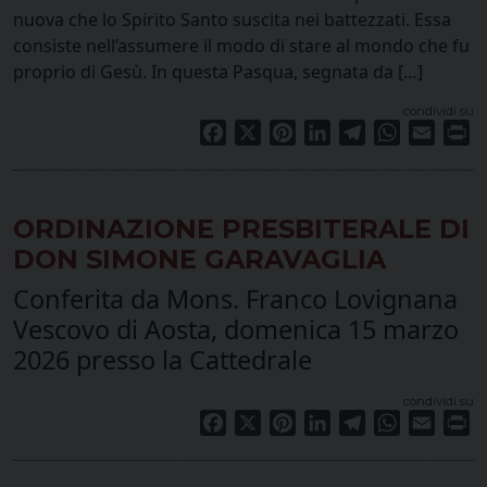
nuova che lo Spirito Santo suscita nei battezzati. Essa
consiste nell’assumere il modo di stare al mondo che fu
proprio di Gesù. In questa Pasqua, segnata da […]
condividi su
Facebook
X
Pinterest
LinkedIn
Telegram
WhatsApp
Email
Pr
ORDINAZIONE PRESBITERALE DI
DON SIMONE GARAVAGLIA
Conferita da Mons. Franco Lovignana
Vescovo di Aosta, domenica 15 marzo
2026 presso la Cattedrale
condividi su
Facebook
X
Pinterest
LinkedIn
Telegram
WhatsApp
Email
Pr