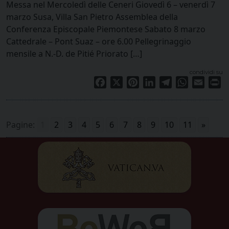
Messa nel Mercoledì delle Ceneri Giovedì 6 – venerdì 7
marzo Susa, Villa San Pietro Assemblea della
Conferenza Episcopale Piemontese Sabato 8 marzo
Cattedrale – Pont Suaz – ore 6.00 Pellegrinaggio
mensile a N.-D. de Pitié Priorato […]
condividi su
Facebook
X
Pinterest
LinkedIn
Telegram
WhatsApp
Email
Pr
Pagine:
1
2
3
4
5
6
7
8
9
10
11
»