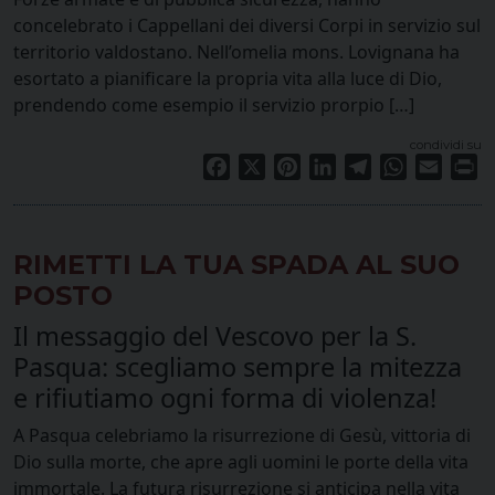
concelebrato i Cappellani dei diversi Corpi in servizio sul
territorio valdostano. Nell’omelia mons. Lovignana ha
esortato a pianificare la propria vita alla luce di Dio,
prendendo come esempio il servizio prorpio […]
condividi su
Facebook
X
Pinterest
LinkedIn
Telegram
WhatsApp
Email
Pr
RIMETTI LA TUA SPADA AL SUO
POSTO
Il messaggio del Vescovo per la S.
Pasqua: scegliamo sempre la mitezza
e rifiutiamo ogni forma di violenza!
A Pasqua celebriamo la risurrezione di Gesù, vittoria di
Dio sulla morte, che apre agli uomini le porte della vita
immortale. La futura risurrezione si anticipa nella vita