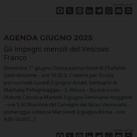
condividi su
Facebook
X
Pinterest
LinkedIn
Telegram
WhatsApp
Email
Pr
AGENDA GIUGNO 2025
Gli impegni mensili del Vescovo
Franco
Domenica 1° giugno Chiesa parrocchiale di Challand-
Saint-Anselme – ore 10.30 S. Cresime per l’Unità
parrocchiale Lunedì 2 giugno Arnad, Santuario di
Machaby Pellegrinaggio – S. Messa – Incontro con
l’Azione Cattolica Martedì 3 giugno Seminario maggiore
– ore 9.30 Riunione del Consiglio dei Vicari Vescovado –
pomeriggio Udienze Mercoledì 4 giugno Roma – ore
9.00-16.00 […]
condividi su
Facebook
X
Pinterest
LinkedIn
Telegram
WhatsApp
Email
Pr