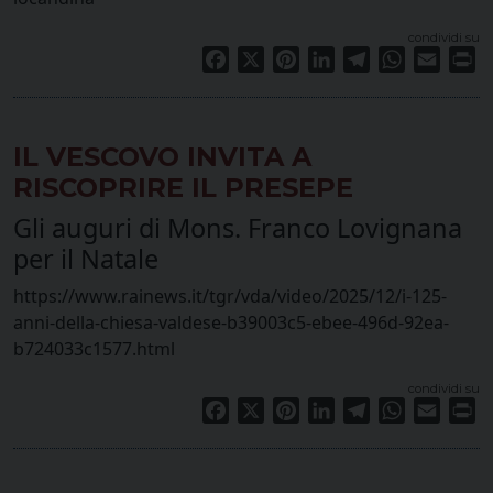
condividi su
Facebook
X
Pinterest
LinkedIn
Telegram
WhatsApp
Email
Pr
IL VESCOVO INVITA A
RISCOPRIRE IL PRESEPE
Gli auguri di Mons. Franco Lovignana
per il Natale
https://www.rainews.it/tgr/vda/video/2025/12/i-125-
anni-della-chiesa-valdese-b39003c5-ebee-496d-92ea-
b724033c1577.html
condividi su
Facebook
X
Pinterest
LinkedIn
Telegram
WhatsApp
Email
Pr