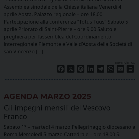
Assemblea sinodale della Chiesa italiana Venerdì 4
aprile Aosta, Palazzo regionale – ore 18.00
Partecipazione alla conferenza “Totus Tuus” Sabato 5
aprile Priorato di Saint-Pierre – ore 9.00 Saluto e
preghiera per l’assemblea del Coordinamento
interregionale Piemonte e Valle d’Aosta della Società di
san Vincenzo […]
condividi su
Facebook
X
Pinterest
LinkedIn
Telegram
WhatsApp
Email
Pr
AGENDA MARZO 2025
Gli impegni mensili del Vescovo
Franco
Sabato 1° – martedì 4 marzo Pellegrinaggio diocesano a
Roma Mercoledì 5 marzo Cattedrale – ore 18.00 S.