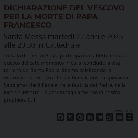
DICHIARAZIONE DEL VESCOVO
PER LA MORTE DI PAPA
FRANCESCO
Santa Messa martedì 22 aprile 2025
alle 20.30 in Cattedrale
Tutta la diocesi di Aosta partecipa con affetto e fede a
questo delicato momento in cui si conclude la vita
terrena del Santo Padre. Stiamo celebrando la
risurrezione di Cristo che sostiene la nostra speranza.
Sappiamo che il Papa è tra le braccia del Padre, nella
luce del Risorto. Lo accompagniamo con la nostra
preghiera […]
condividi su
Facebook
X
Pinterest
LinkedIn
Telegram
WhatsApp
Email
Pr