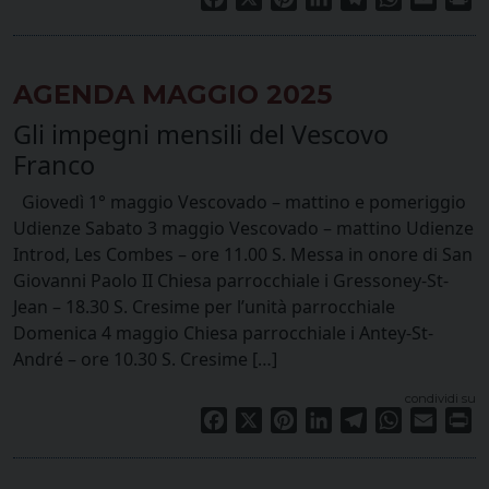
AGENDA MAGGIO 2025
Gli impegni mensili del Vescovo
Franco
Giovedì 1° maggio Vescovado – mattino e pomeriggio
Udienze Sabato 3 maggio Vescovado – mattino Udienze
Introd, Les Combes – ore 11.00 S. Messa in onore di San
Giovanni Paolo II Chiesa parrocchiale i Gressoney-St-
Jean – 18.30 S. Cresime per l’unità parrocchiale
Domenica 4 maggio Chiesa parrocchiale i Antey-St-
André – ore 10.30 S. Cresime […]
condividi su
Facebook
X
Pinterest
LinkedIn
Telegram
WhatsApp
Email
Pr