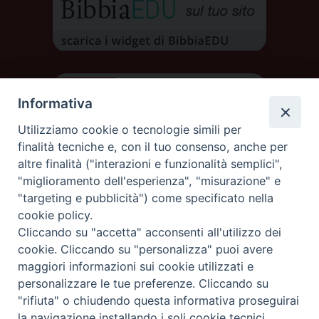
Informativa
Utilizziamo cookie o tecnologie simili per
finalità tecniche e, con il tuo consenso, anche per
altre finalità ("interazioni e funzionalità semplici",
"miglioramento dell'esperienza", "misurazione" e
"targeting e pubblicità") come specificato nella
cookie policy.
Cliccando su "accetta" acconsenti all'utilizzo dei
DIOCESI DI AOSTA
cookie. Cliccando su "personalizza" puoi avere
DIOCÈSE D'AOSTE
maggiori informazioni sui cookie utilizzati e
personalizzare le tue preferenze. Cliccando su
"rifiuta" o chiudendo questa informativa proseguirai
Rue Mgr de Sales 3/A 11100 Aosta
tel. 0165.238515 | fax: 0165.238517
la navigazione installando i soli cookie tecnici.