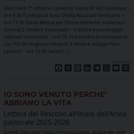
Mercoledì 1° ottobre Convento Suore di San Giuseppe –
ore 9.30 Funerale di Suor Ottilia Noussan Seminario –
ore 17.30 Santa Messa per l’Inizio dell’Anno scolastico
Giovedì 2 ottobre Vescovado – mattino e pomeriggio
Udienze Vescovado – ore 18.15 Incontro di formazione
con l’Ordo Virginum Venerdì 3 ottobre Refuge Père
Laurent – ore 10.30 Santa […]
condividi su
Facebook
X
Pinterest
LinkedIn
Telegram
WhatsApp
Email
Pr
IO SONO VENUTO PERCHE’
ABBIANO LA VITA
Lettera del Vescovo all'inizio dell'Anno
pastorale 2025-2026
Gentili Operatori della comunicazione, grazie per aver