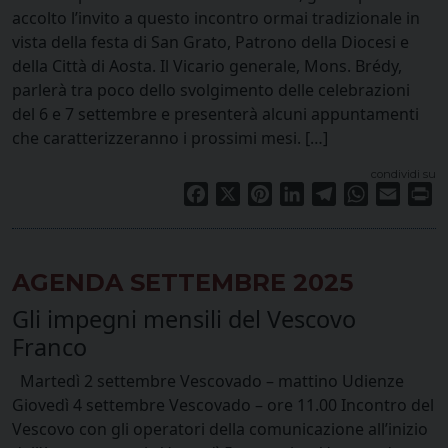
accolto l’invito a questo incontro ormai tradizionale in
vista della festa di San Grato, Patrono della Diocesi e
della Città di Aosta. Il Vicario generale, Mons. Brédy,
parlerà tra poco dello svolgimento delle celebrazioni
del 6 e 7 settembre e presenterà alcuni appuntamenti
che caratterizzeranno i prossimi mesi. […]
condividi su
Facebook
X
Pinterest
LinkedIn
Telegram
WhatsApp
Email
Pr
AGENDA SETTEMBRE 2025
Gli impegni mensili del Vescovo
Franco
Martedì 2 settembre Vescovado – mattino Udienze
Giovedì 4 settembre Vescovado – ore 11.00 Incontro del
Vescovo con gli operatori della comunicazione all’inizio