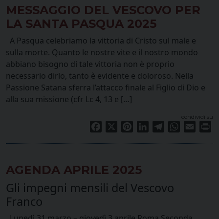
MESSAGGIO DEL VESCOVO PER
LA SANTA PASQUA 2025
A Pasqua celebriamo la vittoria di Cristo sul male e
sulla morte. Quanto le nostre vite e il nostro mondo
abbiano bisogno di tale vittoria non è proprio
necessario dirlo, tanto è evidente e doloroso. Nella
Passione Satana sferra l’attacco finale al Figlio di Dio e
alla sua missione (cfr Lc 4, 13 e […]
condividi su
Facebook
X
Pinterest
LinkedIn
Telegram
WhatsApp
Email
Pr
AGENDA APRILE 2025
Gli impegni mensili del Vescovo
Franco
Lunedì 31 marzo – giovedì 3 aprile Roma Seconda