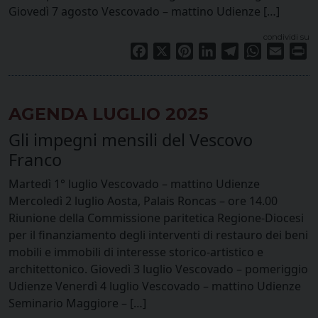
Giovedì 7 agosto Vescovado – mattino Udienze […]
condividi su
Facebook
X
Pinterest
LinkedIn
Telegram
WhatsApp
Email
Pr
AGENDA LUGLIO 2025
Gli impegni mensili del Vescovo
Franco
Martedì 1° luglio Vescovado – mattino Udienze
Mercoledì 2 luglio Aosta, Palais Roncas – ore 14.00
Riunione della Commissione paritetica Regione-Diocesi
per il finanziamento degli interventi di restauro dei beni
mobili e immobili di interesse storico-artistico e
architettonico. Giovedì 3 luglio Vescovado – pomeriggio
Udienze Venerdì 4 luglio Vescovado – mattino Udienze
Seminario Maggiore – […]