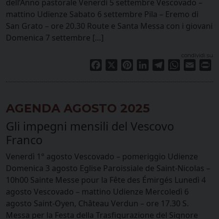
dell’Anno pastorale Venerdì 5 settembre Vescovado –
mattino Udienze Sabato 6 settembre Pila – Eremo di
San Grato – ore 20.30 Route e Santa Messa con i giovani
Domenica 7 settembre […]
condividi su
Facebook
X
Pinterest
LinkedIn
Telegram
WhatsApp
Email
Pr
AGENDA AGOSTO 2025
Gli impegni mensili del Vescovo
Franco
Venerdì 1° agosto Vescovado – pomeriggio Udienze
Domenica 3 agosto Eglise Paroissiale de Saint-Nicolas –
10h00 Sainte Messe pour la Fête des Émirgés Lunedì 4
agosto Vescovado – mattino Udienze Mercoledì 6
agosto Saint-Oyen, Château Verdun – ore 17.30 S.
Messa per la Festa della Trasfigurazione del Signore