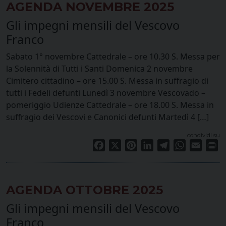
AGENDA NOVEMBRE 2025
Gli impegni mensili del Vescovo
Franco
Sabato 1° novembre Cattedrale – ore 10.30 S. Messa per
la Solennità di Tutti i Santi Domenica 2 novembre
Cimitero cittadino – ore 15.00 S. Messa in suffragio di
tutti i Fedeli defunti Lunedì 3 novembre Vescovado –
pomeriggio Udienze Cattedrale – ore 18.00 S. Messa in
suffragio dei Vescovi e Canonici defunti Martedì 4 […]
condividi su
Facebook
X
Pinterest
LinkedIn
Telegram
WhatsApp
Email
Pr
AGENDA OTTOBRE 2025
Gli impegni mensili del Vescovo
Franco