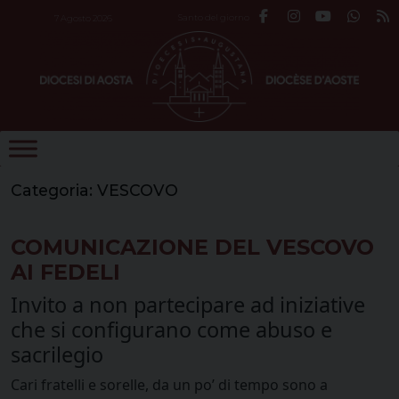
Skip
Santo del giorno
7 Agosto 2026
to
content
Categoria:
VESCOVO
COMUNICAZIONE DEL VESCOVO
AI FEDELI
Invito a non partecipare ad iniziative
che si configurano come abuso e
sacrilegio
Cari fratelli e sorelle, da un po’ di tempo sono a