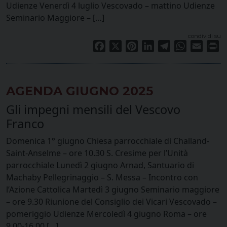
Udienze Venerdì 4 luglio Vescovado – mattino Udienze
Seminario Maggiore – […]
condividi su
Facebook
X
Pinterest
LinkedIn
Telegram
WhatsApp
Email
Pr
AGENDA GIUGNO 2025
Gli impegni mensili del Vescovo
Franco
Domenica 1° giugno Chiesa parrocchiale di Challand-
Saint-Anselme – ore 10.30 S. Cresime per l’Unità
parrocchiale Lunedì 2 giugno Arnad, Santuario di
Machaby Pellegrinaggio – S. Messa – Incontro con
l’Azione Cattolica Martedì 3 giugno Seminario maggiore
– ore 9.30 Riunione del Consiglio dei Vicari Vescovado –
pomeriggio Udienze Mercoledì 4 giugno Roma – ore
9.00-16.00 […]