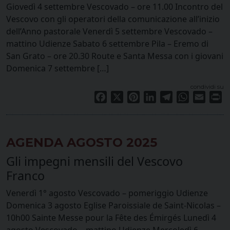
Giovedì 4 settembre Vescovado – ore 11.00 Incontro del
Vescovo con gli operatori della comunicazione all’inizio
dell’Anno pastorale Venerdì 5 settembre Vescovado –
mattino Udienze Sabato 6 settembre Pila – Eremo di
San Grato – ore 20.30 Route e Santa Messa con i giovani
Domenica 7 settembre […]
condividi su
Facebook
X
Pinterest
LinkedIn
Telegram
WhatsApp
Email
Pr
AGENDA AGOSTO 2025
Gli impegni mensili del Vescovo
Franco
Venerdì 1° agosto Vescovado – pomeriggio Udienze
Domenica 3 agosto Eglise Paroissiale de Saint-Nicolas –
10h00 Sainte Messe pour la Fête des Émirgés Lunedì 4
agosto Vescovado – mattino Udienze Mercoledì 6