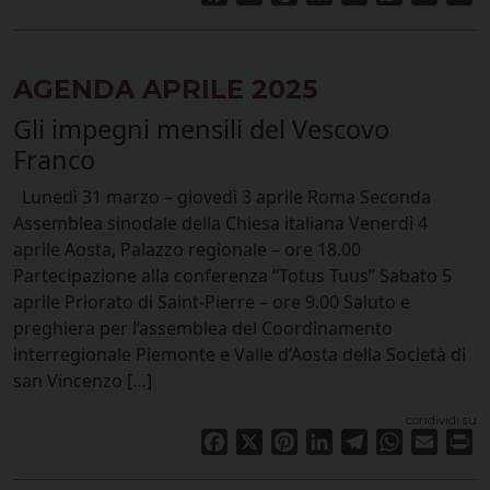
AGENDA APRILE 2025
Gli impegni mensili del Vescovo
Franco
Lunedì 31 marzo – giovedì 3 aprile Roma Seconda
Assemblea sinodale della Chiesa italiana Venerdì 4
aprile Aosta, Palazzo regionale – ore 18.00
Partecipazione alla conferenza “Totus Tuus” Sabato 5
aprile Priorato di Saint-Pierre – ore 9.00 Saluto e
preghiera per l’assemblea del Coordinamento
interregionale Piemonte e Valle d’Aosta della Società di
san Vincenzo […]
condividi su
Facebook
X
Pinterest
LinkedIn
Telegram
WhatsApp
Email
Pr