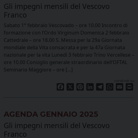
Gli impegni mensili del Vescovo
Franco
Sabato 1° febbraio Vescovado – ore 10.00 Incontro di
formazione con l’Ordo Virginum Domenica 2 febbraio
Cattedrale – ore 18.00 S. Messa per la 29a Giornata
mondiale della Vita consacrata e per la 47a Giornata
nazionale per la vita Lunedì 3 febbraio Trino Vercellese –
ore 10.00 Consiglio generale straordinario dell’OFTAL
Seminario Maggiore – ore […]
condividi su
Facebook
X
Pinterest
LinkedIn
Telegram
WhatsApp
Email
Pr
AGENDA GENNAIO 2025
Gli impegni mensili del Vescovo
Franco