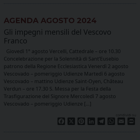
AGENDA AGOSTO 2024
Gli impegni mensili del Vescovo
Franco
Giovedì 1° agosto Vercelli, Cattedrale – ore 10.30
Concelebrazione per la Solennità di Sant’Eusebio
patrono della Regione Ecclesiastica Venerdì 2 agosto
Vescovado – pomeriggio Udienze Martedì 6 agosto
Vescovado – mattino Udienze Saint-Oyen, Château
Verdun – ore 17.30 S. Messa per la Festa della
Trasfigurazione del Signore Mercoledì 7 agosto
Vescovado – pomeriggio Udienze […]
condividi su
Facebook
X
Pinterest
LinkedIn
Telegram
WhatsApp
Email
Pr