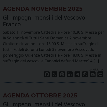
AGENDA NOVEMBRE 2025
Gli impegni mensili del Vescovo
Franco
Sabato 1° novembre Cattedrale – ore 10.30 S. Messa per
la Solennità di Tutti i Santi Domenica 2 novembre
Cimitero cittadino – ore 15.00 S. Messa in suffragio di
tutti i Fedeli defunti Lunedì 3 novembre Vescovado –
pomeriggio Udienze Cattedrale – ore 18.00 S. Messa in
suffragio dei Vescovi e Canonici defunti Martedì 4 […]
condividi su
Facebook
X
Pinterest
LinkedIn
Telegram
WhatsApp
Email
Pr
AGENDA OTTOBRE 2025
Gli impegni mensili del Vescovo