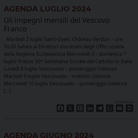
AGENDA LUGLIO 2024
Gli impegni mensili del Vescovo
Franco
Martedì 2 luglio Saint-Oyen, Château Verdun – ore
10.00 Saluto ai Direttori diocesani degli Uffici scuola
della Regione Ecclesiastica Mercoledì 3 – domenica 7
luglio Trieste 50^ Settimana Sociale dei Cattolici in Italia
Lunedì 8 luglio Vescovado – pomeriggio Udienze
Martedì 9 luglio Vescovado – mattino Udienze
Mercoledì 10 luglio Vescovado – pomeriggio Udienze
[…]
condividi su
Facebook
X
Pinterest
LinkedIn
Telegram
WhatsApp
Email
Pr
AGENDA GIUGNO 2024