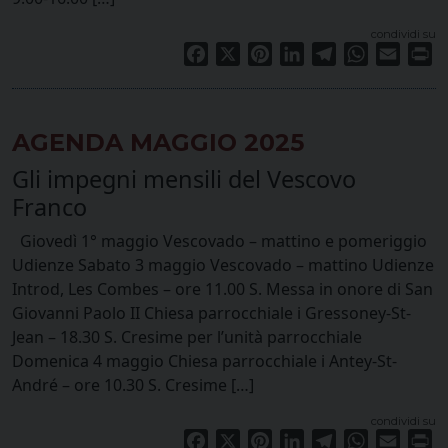
condividi su
Facebook
X
Pinterest
LinkedIn
Telegram
WhatsApp
Email
Pr
AGENDA MAGGIO 2025
Gli impegni mensili del Vescovo
Franco
Giovedì 1° maggio Vescovado – mattino e pomeriggio
Udienze Sabato 3 maggio Vescovado – mattino Udienze
Introd, Les Combes – ore 11.00 S. Messa in onore di San
Giovanni Paolo II Chiesa parrocchiale i Gressoney-St-
Jean – 18.30 S. Cresime per l’unità parrocchiale
Domenica 4 maggio Chiesa parrocchiale i Antey-St-
André – ore 10.30 S. Cresime […]
condividi su
Facebook
X
Pinterest
LinkedIn
Telegram
WhatsApp
Email
Pr