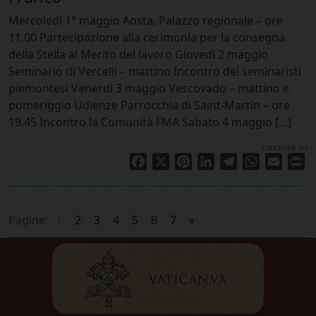
Mercoledì 1° maggio Aosta, Palazzo regionale – ore
11.00 Partecipazione alla cerimonia per la consegna
della Stella al Merito del lavoro Giovedì 2 maggio
Seminario di Vercelli – mattino Incontro dei seminaristi
piemontesi Venerdì 3 maggio Vescovado – mattino e
pomeriggio Udienze Parrocchia di Saint-Martin – ore
19.45 Incontro la Comunità FMA Sabato 4 maggio […]
condividi su
Facebook
X
Pinterest
LinkedIn
Telegram
WhatsApp
Email
Pr
Pagine:
1
2
3
4
5
6
7
»