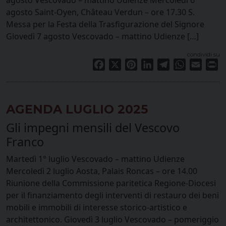
agosto Saint-Oyen, Château Verdun – ore 17.30 S.
Messa per la Festa della Trasfigurazione del Signore
Giovedì 7 agosto Vescovado – mattino Udienze […]
condividi su
Facebook
X
Pinterest
LinkedIn
Telegram
WhatsApp
Email
Pr
AGENDA LUGLIO 2025
Gli impegni mensili del Vescovo
Franco
Martedì 1° luglio Vescovado – mattino Udienze
Mercoledì 2 luglio Aosta, Palais Roncas – ore 14.00
Riunione della Commissione paritetica Regione-Diocesi
per il finanziamento degli interventi di restauro dei beni
mobili e immobili di interesse storico-artistico e
architettonico. Giovedì 3 luglio Vescovado – pomeriggio