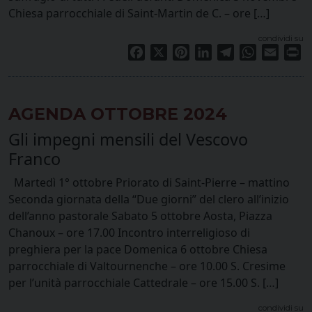
Chiesa parrocchiale di Saint-Martin de C. – ore […]
condividi su
Facebook
X
Pinterest
LinkedIn
Telegram
WhatsApp
Email
Pr
AGENDA OTTOBRE 2024
Gli impegni mensili del Vescovo
Franco
Martedì 1° ottobre Priorato di Saint-Pierre – mattino
Seconda giornata della “Due giorni” del clero all’inizio
dell’anno pastorale Sabato 5 ottobre Aosta, Piazza
Chanoux – ore 17.00 Incontro interreligioso di
preghiera per la pace Domenica 6 ottobre Chiesa
parrocchiale di Valtournenche – ore 10.00 S. Cresime
per l’unità parrocchiale Cattedrale – ore 15.00 S. […]
condividi su