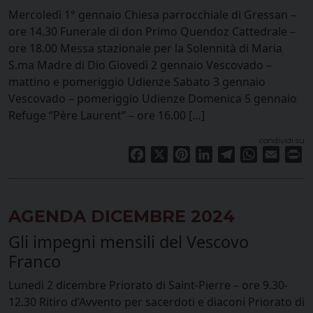
Mercoledì 1° gennaio Chiesa parrocchiale di Gressan –
ore 14.30 Funerale di don Primo Quendoz Cattedrale –
ore 18.00 Messa stazionale per la Solennità di Maria
S.ma Madre di Dio Giovedì 2 gennaio Vescovado –
mattino e pomeriggio Udienze Sabato 3 gennaio
Vescovado – pomeriggio Udienze Domenica 5 gennaio
Refuge “Père Laurent” – ore 16.00 […]
condividi su
Facebook
X
Pinterest
LinkedIn
Telegram
WhatsApp
Email
Pr
AGENDA DICEMBRE 2024
Gli impegni mensili del Vescovo
Franco
Lunedì 2 dicembre Priorato di Saint-Pierre – ore 9.30-
12.30 Ritiro d’Avvento per sacerdoti e diaconi Priorato di