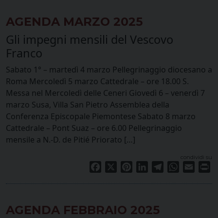
AGENDA MARZO 2025
Gli impegni mensili del Vescovo
Franco
Sabato 1° – martedì 4 marzo Pellegrinaggio diocesano a
Roma Mercoledì 5 marzo Cattedrale – ore 18.00 S.
Messa nel Mercoledì delle Ceneri Giovedì 6 – venerdì 7
marzo Susa, Villa San Pietro Assemblea della
Conferenza Episcopale Piemontese Sabato 8 marzo
Cattedrale – Pont Suaz – ore 6.00 Pellegrinaggio
mensile a N.-D. de Pitié Priorato […]
condividi su
Facebook
X
Pinterest
LinkedIn
Telegram
WhatsApp
Email
Pr
AGENDA FEBBRAIO 2025