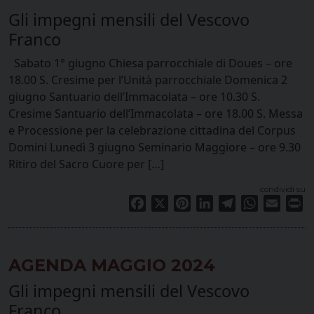
Gli impegni mensili del Vescovo
Franco
Sabato 1° giugno Chiesa parrocchiale di Doues – ore
18.00 S. Cresime per l’Unità parrocchiale Domenica 2
giugno Santuario dell’Immacolata – ore 10.30 S.
Cresime Santuario dell’Immacolata – ore 18.00 S. Messa
e Processione per la celebrazione cittadina del Corpus
Domini Lunedì 3 giugno Seminario Maggiore – ore 9.30
Ritiro del Sacro Cuore per […]
condividi su
Facebook
X
Pinterest
LinkedIn
Telegram
WhatsApp
Email
Pr
AGENDA MAGGIO 2024
Gli impegni mensili del Vescovo
Franco