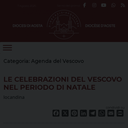
Skip
Santo del giorno
7 Agosto 2026
to
content
Categoria:
Agenda del Vescovo
LE CELEBRAZIONI DEL VESCOVO
NEL PERIODO DI NATALE
locandina
condividi su
Facebook
X
Pinterest
LinkedIn
Telegram
WhatsApp
Email
Pr