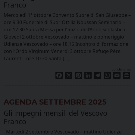
Franco
Mercoledì 1° ottobre Convento Suore di San Giuseppe –
ore 9.30 Funerale di Suor Ottilia Noussan Seminario –
ore 17.30 Santa Messa per l’Inizio dell’Anno scolastico
Giovedì 2 ottobre Vescovado – mattino e pomeriggio
Udienze Vescovado – ore 18.15 Incontro di formazione
con l’Ordo Virginum Venerdì 3 ottobre Refuge Père
Laurent – ore 10.30 Santa […]
condividi su
Facebook
X
Pinterest
LinkedIn
Telegram
WhatsApp
Email
Pr
AGENDA SETTEMBRE 2025
Gli impegni mensili del Vescovo
Franco
Martedì 2 settembre Vescovado – mattino Udienze