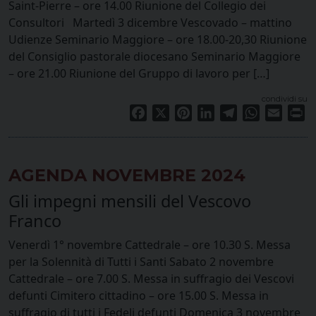
Saint-Pierre – ore 14.00 Riunione del Collegio dei
Consultori Martedì 3 dicembre Vescovado – mattino
Udienze Seminario Maggiore – ore 18.00-20,30 Riunione
del Consiglio pastorale diocesano Seminario Maggiore
– ore 21.00 Riunione del Gruppo di lavoro per […]
condividi su
Facebook
X
Pinterest
LinkedIn
Telegram
WhatsApp
Email
Pr
AGENDA NOVEMBRE 2024
Gli impegni mensili del Vescovo
Franco
Venerdì 1° novembre Cattedrale – ore 10.30 S. Messa
per la Solennità di Tutti i Santi Sabato 2 novembre
Cattedrale – ore 7.00 S. Messa in suffragio dei Vescovi
defunti Cimitero cittadino – ore 15.00 S. Messa in
suffragio di tutti i Fedeli defunti Domenica 3 novembre