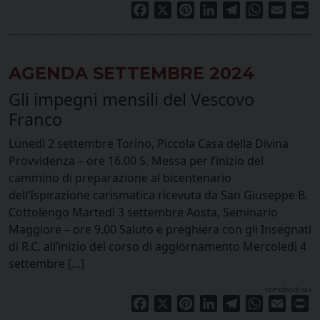
Facebook
X
Pinterest
LinkedIn
Telegram
WhatsApp
Email
Pr
AGENDA SETTEMBRE 2024
Gli impegni mensili del Vescovo
Franco
Lunedì 2 settembre Torino, Piccola Casa della Divina
Provvidenza – ore 16.00 S. Messa per l’inizio del
cammino di preparazione al bicentenario
dell’Ispirazione carismatica ricevuta da San Giuseppe B.
Cottolengo Martedì 3 settembre Aosta, Seminario
Maggiore – ore 9.00 Saluto e preghiera con gli Insegnati
di R.C. all’inizio del corso di aggiornamento Mercoledì 4
settembre […]
condividi su
Facebook
X
Pinterest
LinkedIn
Telegram
WhatsApp
Email
Pr