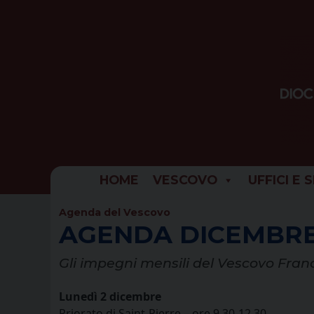
Skip
to
content
HOME
VESCOVO
UFFICI E 
Agenda del Vescovo
AGENDA DICEMBRE
Gli impegni mensili del Vescovo Fran
Lunedì 2 dicembre
Priorato di Saint-Pierre – ore 9.30-12.30