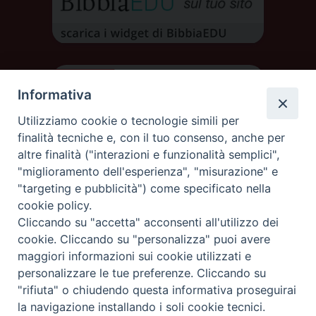
Informativa
Utilizziamo cookie o tecnologie simili per
finalità tecniche e, con il tuo consenso, anche per
altre finalità ("interazioni e funzionalità semplici",
"miglioramento dell'esperienza", "misurazione" e
"targeting e pubblicità") come specificato nella
cookie policy.
Cliccando su "accetta" acconsenti all'utilizzo dei
DIOCESI DI AOSTA
cookie. Cliccando su "personalizza" puoi avere
DIOCÈSE D'AOSTE
maggiori informazioni sui cookie utilizzati e
personalizzare le tue preferenze. Cliccando su
"rifiuta" o chiudendo questa informativa proseguirai
Rue Mgr de Sales 3/A 11100 Aosta
tel. 0165.238515 | fax: 0165.238517
la navigazione installando i soli cookie tecnici.
C.F. 91011930079