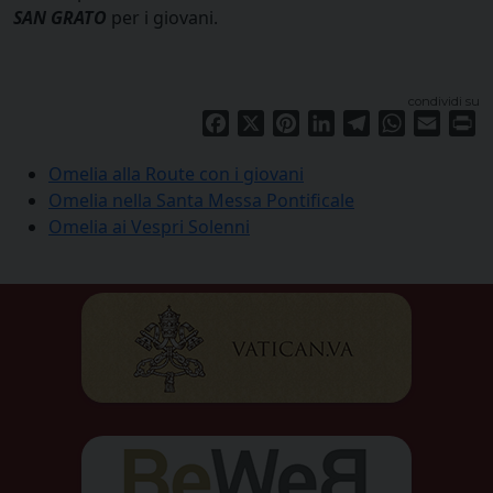
SAN GRATO
per i giovani.
condividi su
Facebook
X
Pinterest
LinkedIn
Telegram
WhatsApp
Email
Pr
Omelia alla Route con i giovani
Omelia nella Santa Messa Pontificale
Omelia ai Vespri Solenni