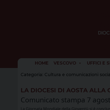
Skip
to
content
HOME
VESCOVO
UFFICI E 
Categoria:
Cultura e comunicazioni socia
LA DIOCESI DI AOSTA ALL
Comunicato stampa 7 agos
La Giornata Mondiale della Gioventù si è conclu