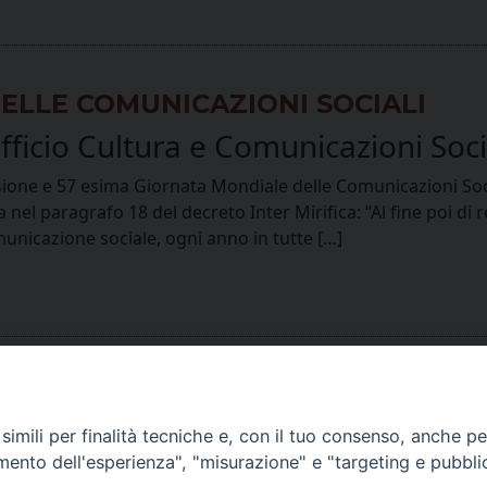
ELLE COMUNICAZIONI SOCIALI
fficio Cultura e Comunicazioni Soci
ne e 57 esima Giornata Mondiale delle Comunicazioni Sociali
 nel paragrafo 18 del decreto Inter Mirifica: “Al fine poi di
municazione sociale, ogni anno in tutte […]
imili per finalità tecniche e, con il tuo consenso, anche per 
amento dell'esperienza", "misurazione" e "targeting e pubbli