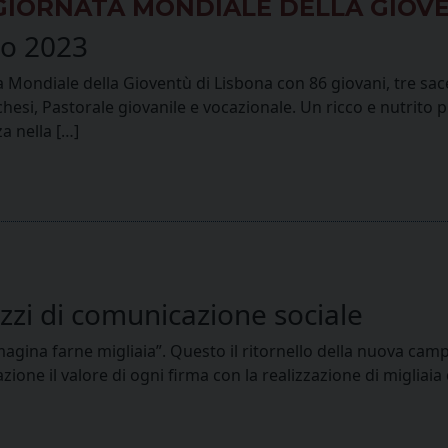
A GIORNATA MONDIALE DELLA GIOV
io 2023
a Mondiale della Gioventù di Lisbona con 86 giovani, tre sace
echesi, Pastorale giovanile e vocazionale. Un ricco e nutrit
a nella […]
zi di comunicazione sociale
magina farne migliaia”. Questo il ritornello della nuova ca
one il valore di ogni firma con la realizzazione di migliaia di