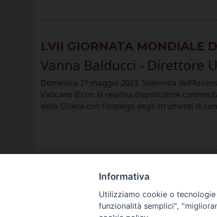
LVII GIORNATA MONDIALE D
Vanna Balducci - Direttore U
Domenica 21 maggio 2023, Solennità dell’Ascensio
Vaticano II con la relativa disposizione contenuta
della Chiesa con l’impiego degli strumenti di co
Informativa
Utilizziamo cookie o tecnologie s
funzionalità semplici", "miglior