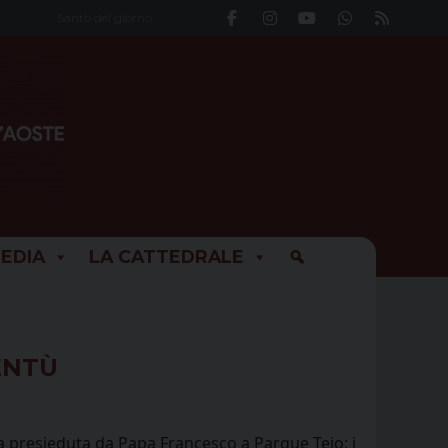
Santo del giorno
EDIA
LA CATTEDRALE
ENTÙ
a presieduta da Papa Francesco a Parque Tejo: i