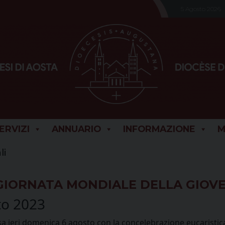
5 Agosto 2026
SERVIZI
ANNUARIO
INFORMAZIONE
M
li
A GIORNATA MONDIALE DELLA GIOV
to 2023
sa ieri domenica 6 agosto con la concelebrazione eucaristic