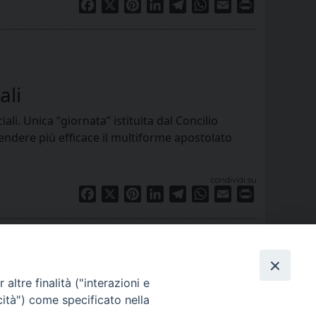
Facebook
X
Pinterest
LinkedIn
Telegram
WhatsApp
Email
Print
ali
. Unica “giornata” istituita dal Concilio
 rendere più efficace il multiforme apostolato
condividi su
Facebook
X
Pinterest
LinkedIn
Telegram
WhatsApp
Email
Print
altre finalità ("interazioni e
cità") come specificato nella