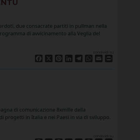
ENTÙ
rdoti, due consacrate partiti in pullman nella
o programma di avvicinamento alla Veglia del
condividi su
Facebook
X
Pinterest
LinkedIn
Telegram
WhatsApp
Email
Print
mpagna di comunicazione 8xmille della
 progetti in Italia e nei Paesi in via di sviluppo.
condividi su