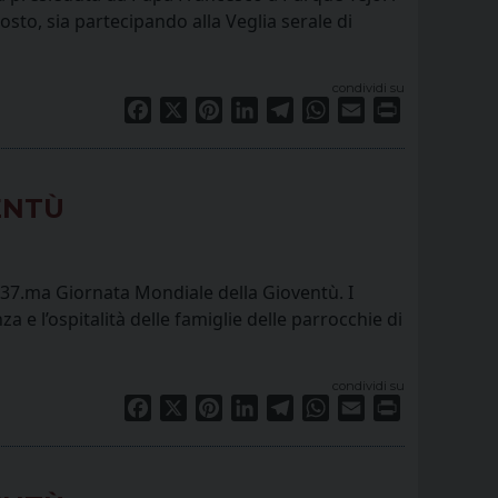
osto, sia partecipando alla Veglia serale di
condividi su
Facebook
X
Pinterest
LinkedIn
Telegram
WhatsApp
Email
Print
ENTÙ
la 37.ma Giornata Mondiale della Gioventù. I
a e l’ospitalità delle famiglie delle parrocchie di
condividi su
Facebook
X
Pinterest
LinkedIn
Telegram
WhatsApp
Email
Print