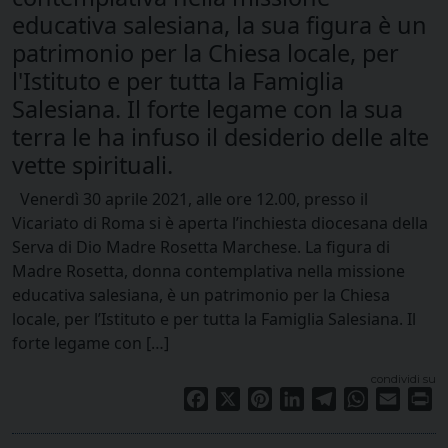
educativa salesiana, la sua figura è un
patrimonio per la Chiesa locale, per
l'Istituto e per tutta la Famiglia
Salesiana. Il forte legame con la sua
terra le ha infuso il desiderio delle alte
vette spirituali.
Venerdì 30 aprile 2021, alle ore 12.00, presso il
Vicariato di Roma si è aperta l’inchiesta diocesana della
Serva di Dio Madre Rosetta Marchese. La figura di
Madre Rosetta, donna contemplativa nella missione
educativa salesiana, è un patrimonio per la Chiesa
locale, per l’Istituto e per tutta la Famiglia Salesiana. Il
forte legame con […]
condividi su
Facebook
X
Pinterest
LinkedIn
Telegram
WhatsApp
Email
Pr