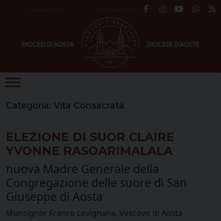
Skip
Santo del giorno
10 Agosto 2026
to
content
Categoria:
Vita Consacrata
ELEZIONE DI SUOR CLAIRE
YVONNE RASOARIMALALA
nuova Madre Generale della
Congregazione delle suore di San
Giuseppe di Aosta
Monsignor Franco Lovignana, Vescovo di Aosta