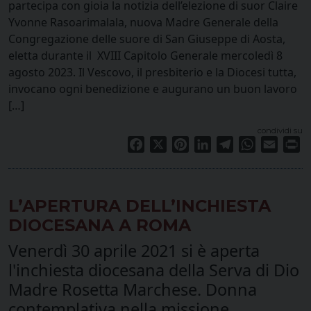
partecipa con gioia la notizia dell’elezione di suor Claire
Yvonne Rasoarimalala, nuova Madre Generale della
Congregazione delle suore di San Giuseppe di Aosta,
eletta durante il XVIII Capitolo Generale mercoledì 8
agosto 2023. Il Vescovo, il presbiterio e la Diocesi tutta,
invocano ogni benedizione e augurano un buon lavoro
[…]
condividi su
Facebook
X
Pinterest
LinkedIn
Telegram
WhatsApp
Email
Pr
L’APERTURA DELL’INCHIESTA
DIOCESANA A ROMA
Venerdì 30 aprile 2021 si è aperta
l'inchiesta diocesana della Serva di Dio
Madre Rosetta Marchese. Donna
contemplativa nella missione