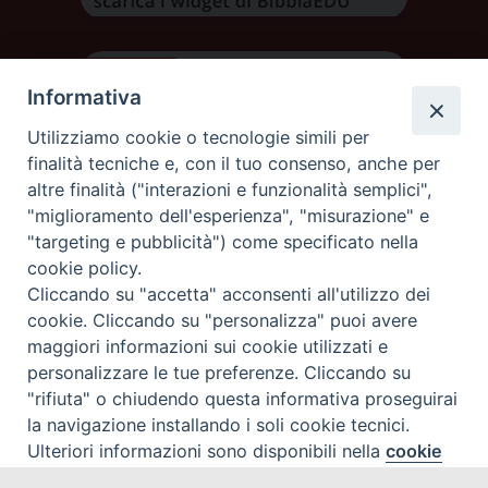
Informativa
Utilizziamo cookie o tecnologie simili per
finalità tecniche e, con il tuo consenso, anche per
altre finalità ("interazioni e funzionalità semplici",
"miglioramento dell'esperienza", "misurazione" e
"targeting e pubblicità") come specificato nella
cookie policy.
Cliccando su "accetta" acconsenti all'utilizzo dei
DIOCESI DI AOSTA
cookie. Cliccando su "personalizza" puoi avere
DIOCÈSE D'AOSTE
maggiori informazioni sui cookie utilizzati e
personalizzare le tue preferenze. Cliccando su
"rifiuta" o chiudendo questa informativa proseguirai
Rue Mgr de Sales 3/A 11100 Aosta
tel. 0165.238515 | fax: 0165.238517
la navigazione installando i soli cookie tecnici.
C.F. 91011930079
Ulteriori informazioni sono disponibili nella
cookie
Preferenze Cookie
policy
completa.