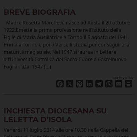
BREVE BIOGRAFIA
Madre Rosetta Marchese nasce ad Aosta il 20 ottobre
1922.Emette la prima professione nell’Istituto delle
Figlie di Maria Ausiliatrice a Torino il 5 agosto del 1941.
Prima a Torino e poi a Vercelli studia per conseguire la
maturità magistrale. Nel 1947 si laurea in Lettere
all’Università Cattolica del Sacro Cuore a Castelnuovo
Fogliani.Dal 1947 […]
condividi su
Facebook
X
Pinterest
LinkedIn
Telegram
WhatsApp
Email
Pr
INCHIESTA DIOCESANA SU
LELETTA D’ISOLA
Venerdì 11 luglio 2014 alle ore 10.30 nella Cappella del