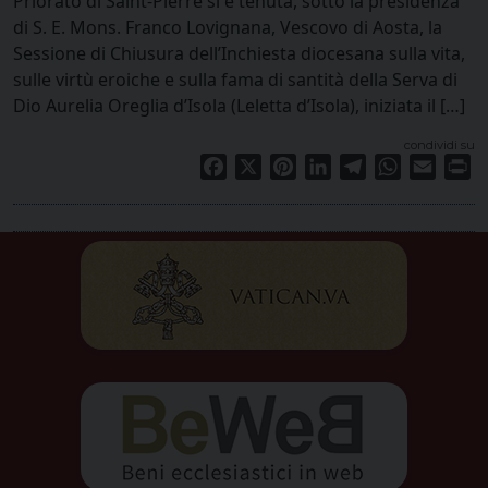
Priorato di Saint-Pierre si è tenuta, sotto la presidenza
di S. E. Mons. Franco Lovignana, Vescovo di Aosta, la
Sessione di Chiusura dell’Inchiesta diocesana sulla vita,
sulle virtù eroiche e sulla fama di santità della Serva di
Dio Aurelia Oreglia d’Isola (Leletta d’Isola), iniziata il […]
condividi su
Facebook
X
Pinterest
LinkedIn
Telegram
WhatsApp
Email
Pr