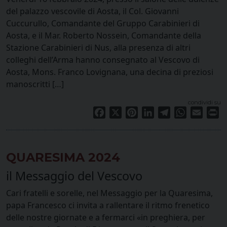
del palazzo vescovile di Aosta, il Col. Giovanni
Cuccurullo, Comandante del Gruppo Carabinieri di
Aosta, e il Mar. Roberto Nossein, Comandante della
Stazione Carabinieri di Nus, alla presenza di altri
colleghi dell’Arma hanno consegnato al Vescovo di
Aosta, Mons. Franco Lovignana, una decina di preziosi
manoscritti […]
condividi su
Facebook
X
Pinterest
LinkedIn
Telegram
WhatsApp
Email
Pr
QUARESIMA 2024
il Messaggio del Vescovo
Cari fratelli e sorelle, nel Messaggio per la Quaresima,
papa Francesco ci invita a rallentare il ritmo frenetico
delle nostre giornate e a fermarci «in preghiera, per