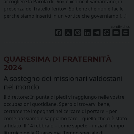
accogliere la Parola di Dio» e «come il Samaritano, in
presenza del fratello ferito». So bene che non è facile
perché siamo inseriti in un vortice che governiamo […]
condividi su
Facebook
X
Pinterest
LinkedIn
Telegram
WhatsApp
Email
Pr
QUARESIMA DI FRATERNITÀ
2024
A sostegno dei missionari valdostani
nel mondo
Il direttore: In punta di piedi vi raggiungo nelle vostre
occupazioni quotidiane. Spero di trovarvi bene,
certamente impegnati nel cercare di portare – per
come possiamo e sappiamo fare – quello che ci è stato
affidato. Il 14 febbraio – come sapete – inizia il Tempo
liturgico della Quaresima. Tempo speciale di