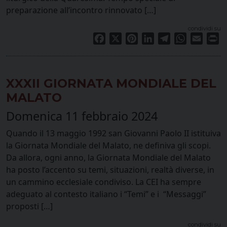
preparazione all’incontro rinnovato […]
condividi su
Facebook
X
Pinterest
LinkedIn
Telegram
WhatsApp
Email
Pr
XXXII GIORNATA MONDIALE DEL
MALATO
Domenica 11 febbraio 2024
Quando il 13 maggio 1992 san Giovanni Paolo II istituiva
la Giornata Mondiale del Malato, ne definiva gli scopi.
Da allora, ogni anno, la Giornata Mondiale del Malato
ha posto l’accento su temi, situazioni, realtà diverse, in
un cammino ecclesiale condiviso. La CEI ha sempre
adeguato al contesto italiano i “Temi” e i “Messaggi”
proposti […]
condividi su