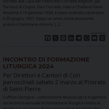
tornato alla Casa del Padre don Corrado Bagnod, già
Parroco di Cogne. Don Corrado, nato a Challand-Saint-
Anselme il 19 gennaio 1934, è stato ordinato sacerdote
il 29 giugno 1957. Dopo un anno come assistente
presso il Seminario minore, […]
condividi su
Facebook
X
Pinterest
LinkedIn
Telegram
WhatsApp
Email
Pr
INCONTRO DI FORMAZIONE
LITURGICA 2024
Per Direttori e Cantori di Cori
parrocchiali sabato 2 marzo al Priorato
di Saint-Pierre
L’ufficio Liturgico – sottosezione Musica sacra organizza
un incontro annuale di formazione liturgica rivolto ai
direttori e ai cantori di cori parrocchiali dal titolo “Per