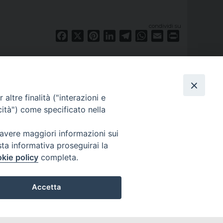
condividi su
Facebook
X
Pinterest
LinkedIn
Telegram
WhatsApp
Email
Print
altre finalità ("interazioni e
cità") come specificato nella
 avere maggiori informazioni sui
sta informativa proseguirai la
kie policy
completa.
Accetta
privacy policy
Preferenze Cookie