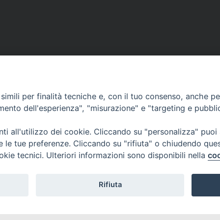
imili per finalità tecniche e, con il tuo consenso, anche per 
amento dell'esperienza", "misurazione" e "targeting e pubbli
i all'utilizzo dei cookie. Cliccando su "personalizza" puoi
re le tue preferenze. Cliccando su "rifiuta" o chiudendo que
okie tecnici. Ulteriori informazioni sono disponibili nella
coo
Rifiuta
I DI AOSTA
Rue Mgr de Sales 3/A 11100 Aosta
tel. 0165.238515 | fax: 0165.238517
E D'AOSTE