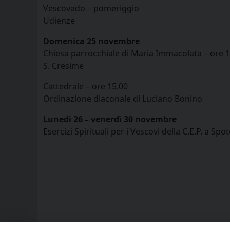
Vescovado – pomeriggio
Udienze
Domenica 25 novembre
Chiesa parrocchiale di Maria Immacolata – ore 
S. Cresime
Cattedrale – ore 15.00
Ordinazione diaconale di Luciano Bonino
Lunedì 26 – venerdì 30 novembre
Esercizi Spirituali per i Vescovi della C.E.P. a Spo