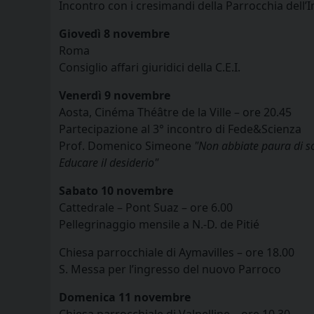
Incontro con i cresimandi della Parrocchia dell
Giovedì 8 novembre
Roma
Consiglio affari giuridici della C.E.I.
Venerdì 9 novembre
Aosta, Cinéma Théâtre de la Ville – ore 20.45
Partecipazione al 3° incontro di Fede&Scienza
Prof. Domenico Simeone
"Non abbiate paura di s
Educare il desiderio"
Sabato 10 novembre
Cattedrale – Pont Suaz – ore 6.00
Pellegrinaggio mensile a N.-D. de Pitié
Chiesa parrocchiale di Aymavilles – ore 18.00
S. Messa per l’ingresso del nuovo Parroco
Domenica 11 novembre
Chiesa parrocchiale di Valpelline – ore 10.30