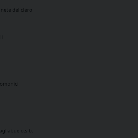
nete del clero
li
comonici
gliabue o.s.b.