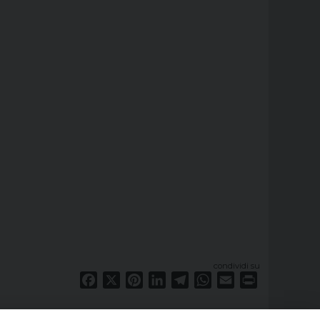
condividi su
Facebook
X
Pinterest
LinkedIn
Telegram
WhatsApp
Email
Print