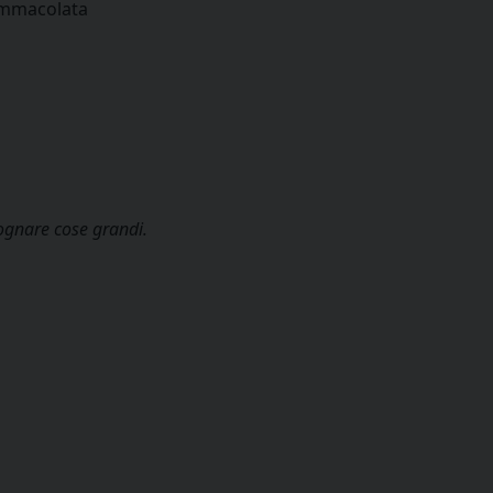
’Immacolata
ognare cose grandi.