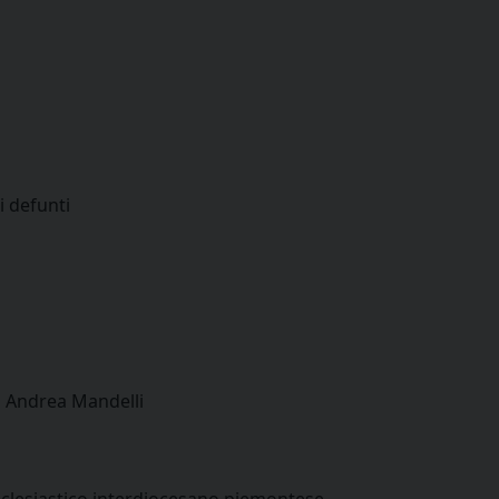
i defunti
di Andrea Mandelli
 ecclesiastico interdiocesano piemontese