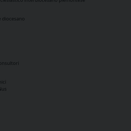
le diocesano
onsultori
ici
-Nus