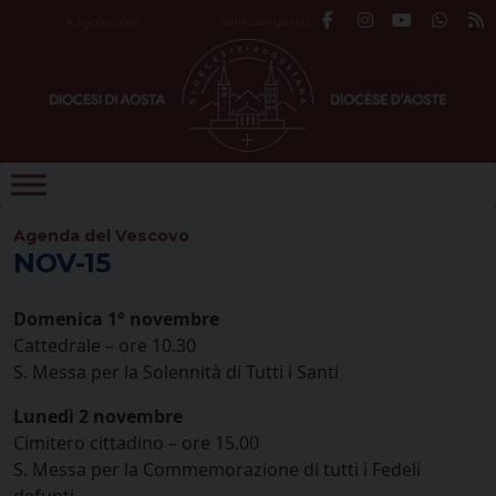
Skip
Santo del giorno
8 Agosto 2026
to
content
Agenda del Vescovo
NOV-15
Domenica 1° novembre
Cattedrale – ore 10.30
S. Messa per la Solennità di Tutti i Santi
Lunedì 2 novembre
Cimitero cittadino – ore 15.00
S. Messa per la Commemorazione di tutti i Fedeli
defunti