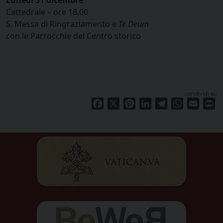
Cattedrale – ore 18.00
S. Messa di Ringraziamento e
Te Deum
con le Parrocchie del Centro storico
condividi su
Facebook
X
Pinterest
LinkedIn
Telegram
WhatsApp
Email
Pr