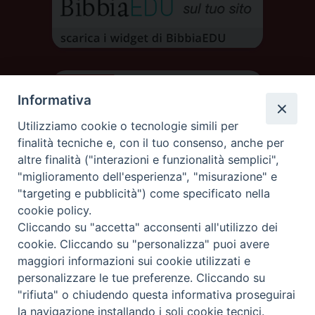
Informativa
Utilizziamo cookie o tecnologie simili per
finalità tecniche e, con il tuo consenso, anche per
altre finalità ("interazioni e funzionalità semplici",
"miglioramento dell'esperienza", "misurazione" e
"targeting e pubblicità") come specificato nella
cookie policy.
Cliccando su "accetta" acconsenti all'utilizzo dei
DIOCESI DI AOSTA
cookie. Cliccando su "personalizza" puoi avere
DIOCÈSE D'AOSTE
maggiori informazioni sui cookie utilizzati e
personalizzare le tue preferenze. Cliccando su
"rifiuta" o chiudendo questa informativa proseguirai
Rue Mgr de Sales 3/A 11100 Aosta
tel. 0165.238515 | fax: 0165.238517
la navigazione installando i soli cookie tecnici.