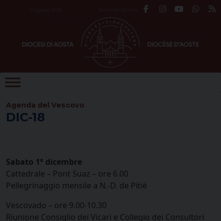
Skip
Santo del giorno
6 Agosto 2026
to
content
Agenda del Vescovo
DIC-18
Sabato 1° dicembre
Cattedrale – Pont Suaz – ore 6.00
Pellegrinaggio mensile a N.-D. de Pitié
Vescovado – ore 9.00-10.30
Riunione Consiglio dei Vicari e Collegio dei Consultori