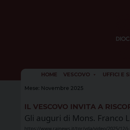
Skip
to
content
HOME
VESCOVO
UFFICI E 
Mese:
Novembre 2025
IL VESCOVO INVITA A RISCO
Gli auguri di Mons. Franco L
https://www.rainews.it/tgr/vda/video/2025/12/