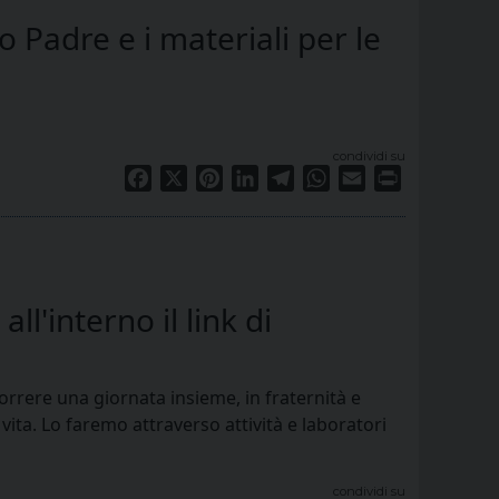
 Padre e i materiali per le
condividi su
Facebook
X
Pinterest
LinkedIn
Telegram
WhatsApp
Email
Print
l'interno il link di
rrere una giornata insieme, in fraternità e
vita. Lo faremo attraverso attività e laboratori
condividi su