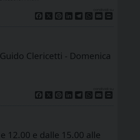
condividi su
Facebook
X
Pinterest
LinkedIn
Telegram
WhatsApp
Email
Print
Guido Clericetti - Domenica
condividi su
Facebook
X
Pinterest
LinkedIn
Telegram
WhatsApp
Email
Print
e 12.00 e dalle 15.00 alle