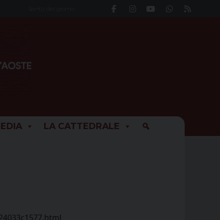
Santo del giorno
EDIA
LA CATTEDRALE
724033c1577.html