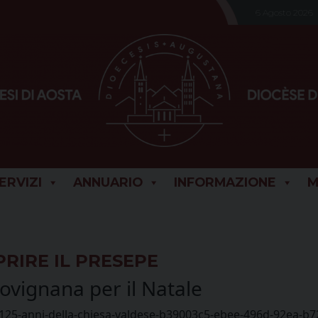
6 Agosto 2026
SERVIZI
ANNUARIO
INFORMAZIONE
M
PRIRE IL PRESEPE
ovignana per il Natale
i-125-anni-della-chiesa-valdese-b39003c5-ebee-496d-92ea-b