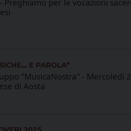
Preghiamo per le vocazioni sacerdot
esi
SICHE… E PAROLA”
gruppo "MusicaNostra" - Mercoledì
ese di Aosta
OVERI 2025