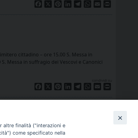
Facebook
X
Pinterest
LinkedIn
Telegram
WhatsApp
Email
Print
mitero cittadino – ore 15.00 S. Messa in
 S. Messa in suffragio dei Vescovi e Canonici
condividi su
Facebook
X
Pinterest
LinkedIn
Telegram
WhatsApp
Email
Print
altre finalità ("interazioni e
cità") come specificato nella