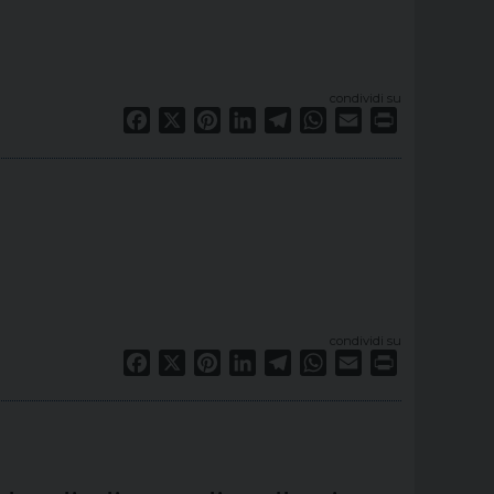
condividi su
Facebook
X
Pinterest
LinkedIn
Telegram
WhatsApp
Email
Print
condividi su
Facebook
X
Pinterest
LinkedIn
Telegram
WhatsApp
Email
Print