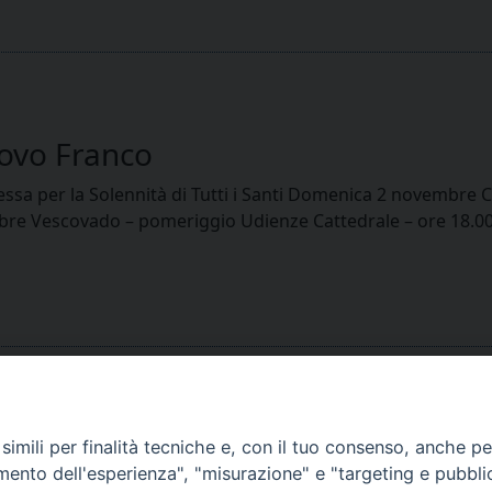
covo Franco
sa per la Solennità di Tutti i Santi Domenica 2 novembre Ci
embre Vescovado – pomeriggio Udienze Cattedrale – ore 18.00
imili per finalità tecniche e, con il tuo consenso, anche per 
amento dell'esperienza", "misurazione" e "targeting e pubbli