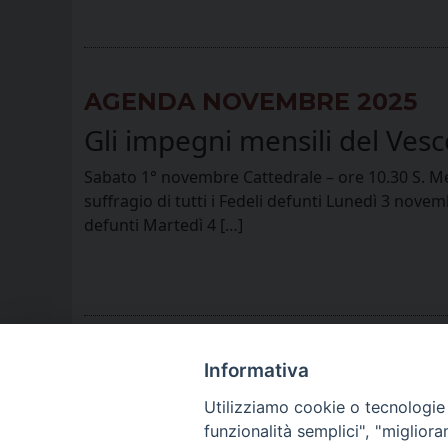
AGENDA NOVEMBRE 2025
Gli impegni mensili del Ves
Sabato 1° novembre Cattedrale – ore 10.30 S. Mes
suffragio di tutti i Fedeli defunti Lunedì 3 nov
defunti Martedì 4 […]
Informativa
Utilizziamo cookie o tecnologie s
funzionalità semplici", "miglior