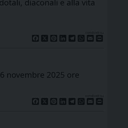
ali, diaconali e alla vita
condividi su
Facebook
X
Pinterest
LinkedIn
Telegram
WhatsApp
Email
Print
 26 novembre 2025 ore
condividi su
Facebook
X
Pinterest
LinkedIn
Telegram
WhatsApp
Email
Print