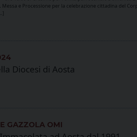
S. Messa e Processione per la celebrazione cittadina del C
…]
024
la Diocesi di Aosta
TE GAZZOLA OMI
a Immacolata ad Aosta dal 1991