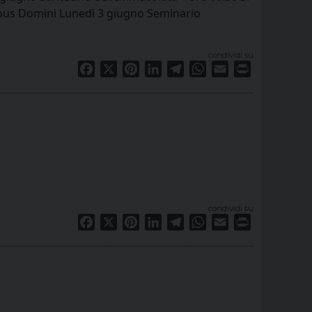
orpus Domini Lunedì 3 giugno Seminario
condividi su
Facebook
X
Pinterest
LinkedIn
Telegram
WhatsApp
Email
Print
condividi su
Facebook
X
Pinterest
LinkedIn
Telegram
WhatsApp
Email
Print