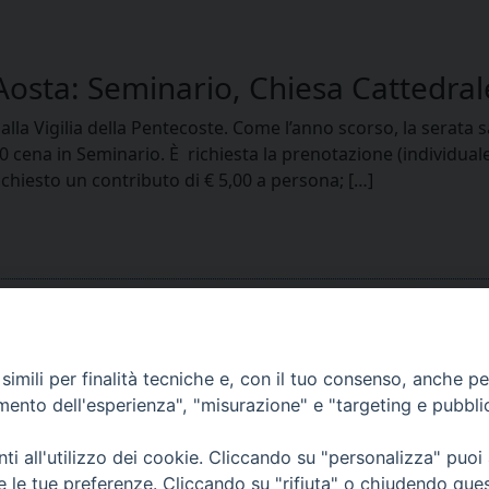
osta: Seminario, Chiesa Cattedrale
a alla Vigilia della Pentecoste. Come l’anno scorso, la serata
cena in Seminario. È richiesta la prenotazione (individuale
hiesto un contributo di € 5,00 a persona; […]
imili per finalità tecniche e, con il tuo consenso, anche per 
amento dell'esperienza", "misurazione" e "targeting e pubbli
i all'utilizzo dei cookie. Cliccando su "personalizza" puoi
re le tue preferenze. Cliccando su "rifiuta" o chiudendo que