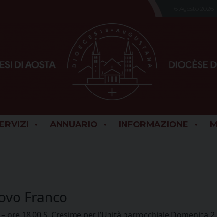
6 Agosto 2026
SERVIZI
ANNUARIO
INFORMAZIONE
M
covo Franco
 ore 18.00 S. Cresime per l’Unità parrocchiale Domenica 2 