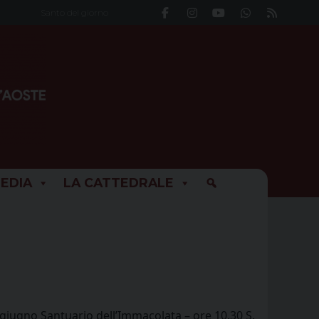
Santo del giorno
EDIA
LA CATTEDRALE
giugno Santuario dell’Immacolata – ore 10.30 S.