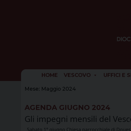
Skip
to
content
HOME
VESCOVO
UFFICI E 
Mese:
Maggio 2024
AGENDA GIUGNO 2024
Gli impegni mensili del Ves
Sabato 1° giugno Chiesa parrocchiale di Doues –