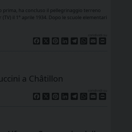
no prima, ha concluso il pellegrinaggio terreno
TV) il 1° aprile 1934. Dopo le scuole elementari
condividi su
Facebook
X
Pinterest
LinkedIn
Telegram
WhatsApp
Email
Print
ccini a Châtillon
condividi su
Facebook
X
Pinterest
LinkedIn
Telegram
WhatsApp
Email
Print