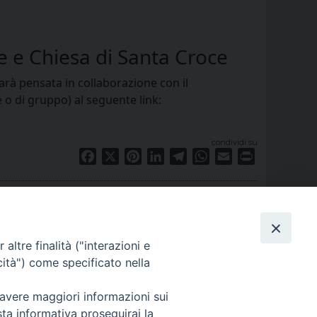
 e Chiesa di Santa Croce
 sarà pensata in collaborazione con il
 o di gruppo) al seguente link:
condividi su
Facebook
X
Pinterest
LinkedIn
Telegram
WhatsApp
Email
Print
altre finalità ("interazioni e
cità") come specificato nella
 avere maggiori informazioni sui
sta informativa proseguirai la