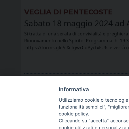
VEGLIA DI PENTECOSTE
Sabato 18 maggio 2024 ad A
Si tratta di una serata di convivialità e preghier
Rinnovamento nello Spirito! Programma: h. 19:30 
https://forms.gle/cXcfgwrCoPyctxFU6 e verrà ric
Informativa
Utilizziamo cookie o tecnologie s
funzionalità semplici", "miglior
cookie policy.
Cliccando su "accetta" acconsent
cookie utilizzati e personalizza