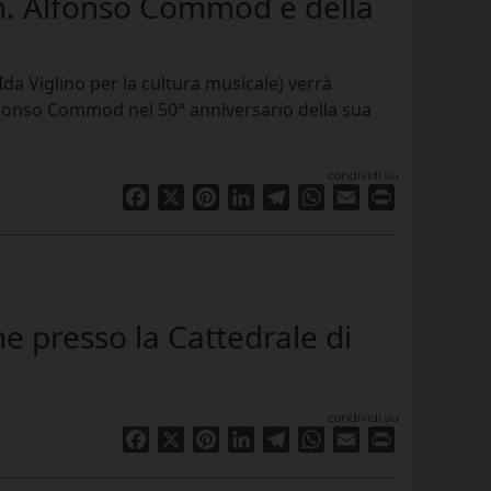
an. Alfonso Commod e della
da Viglino per la cultura musicale) verrà
lfonso Commod nel 50° anniversario della sua
condividi su
Facebook
X
Pinterest
LinkedIn
Telegram
WhatsApp
Email
Print
e presso la Cattedrale di
condividi su
Facebook
X
Pinterest
LinkedIn
Telegram
WhatsApp
Email
Print