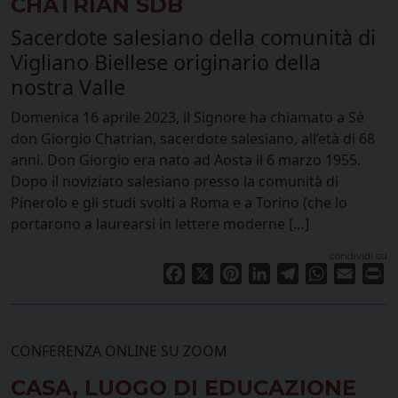
CHATRIAN SDB
Sacerdote salesiano della comunità di
Vigliano Biellese originario della
nostra Valle
Domenica 16 aprile 2023, il Signore ha chiamato a Sé
don Giorgio Chatrian, sacerdote salesiano, all’età di 68
anni. Don Giorgio era nato ad Aosta il 6 marzo 1955.
Dopo il noviziato salesiano presso la comunità di
Pinerolo e gli studi svolti a Roma e a Torino (che lo
portarono a laurearsi in lettere moderne […]
condividi su
Facebook
X
Pinterest
LinkedIn
Telegram
WhatsApp
Email
Pr
CONFERENZA ONLINE SU ZOOM
CASA, LUOGO DI EDUCAZIONE