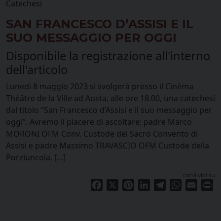
Catechesi
SAN FRANCESCO D’ASSISI E IL
SUO MESSAGGIO PER OGGI
Disponibile la registrazione all'interno
dell'articolo
Lunedì 8 maggio 2023 si svolgerà presso il Cinéma
Théâtre de la Ville ad Aosta, alle ore 18.00, una catechesi
dal titolo “San Francesco d’Assisi e il suo messaggio per
oggi”. Avremo il piacere di ascoltare: padre Marco
MORONI OFM Conv. Custode del Sacro Convento di
Assisi e padre Massimo TRAVASCIO OFM Custode della
Porziuncola. […]
condividi su
Facebook
X
Pinterest
LinkedIn
Telegram
WhatsApp
Email
Pr