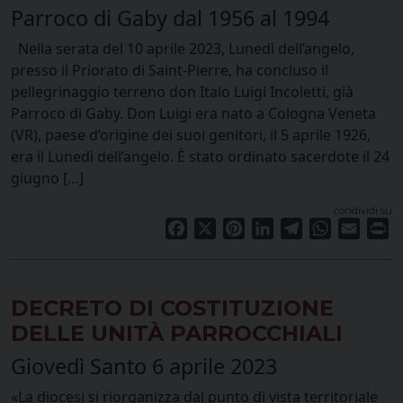
Parroco di Gaby dal 1956 al 1994
Nella serata del 10 aprile 2023, Lunedì dell’angelo,
presso il Priorato di Saint-Pierre, ha concluso il
pellegrinaggio terreno don Italo Luigi Incoletti, già
Parroco di Gaby. Don Luigi era nato a Cologna Veneta
(VR), paese d’origine dei suoi genitori, il 5 aprile 1926,
era il Lunedì dell’angelo. È stato ordinato sacerdote il 24
giugno […]
condividi su
Facebook
X
Pinterest
LinkedIn
Telegram
WhatsApp
Email
Pr
DECRETO DI COSTITUZIONE
DELLE UNITÀ PARROCCHIALI
Giovedì Santo 6 aprile 2023
«La diocesi si riorganizza dal punto di vista territoriale