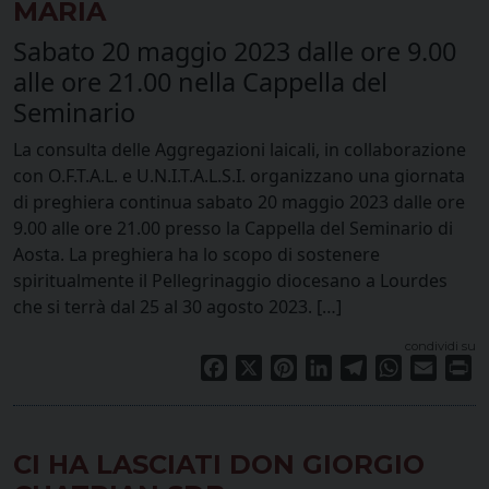
MARIA
Sabato 20 maggio 2023 dalle ore 9.00
alle ore 21.00 nella Cappella del
Seminario
La consulta delle Aggregazioni laicali, in collaborazione
con O.F.T.A.L. e U.N.I.T.A.L.S.I. organizzano una giornata
di preghiera continua sabato 20 maggio 2023 dalle ore
9.00 alle ore 21.00 presso la Cappella del Seminario di
Aosta. La preghiera ha lo scopo di sostenere
spiritualmente il Pellegrinaggio diocesano a Lourdes
che si terrà dal 25 al 30 agosto 2023. […]
condividi su
Facebook
X
Pinterest
LinkedIn
Telegram
WhatsApp
Email
Pr
CI HA LASCIATI DON GIORGIO