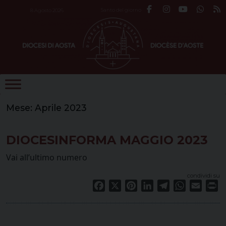
Skip
Santo del giorno
8 Agosto 2026
to
content
Mese:
Aprile 2023
DIOCESINFORMA MAGGIO 2023
Vai all’ultimo numero
condividi su
Facebook
X
Pinterest
LinkedIn
Telegram
WhatsApp
Email
Pr