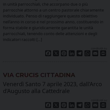
in unità parrocchiali, che accorpano due o più
parrocchie attorno a un centro pastorale chiaramente
individuato. Penso di raggiungere questo obiettivo
nell’anno in corso e nel prossimo anno, costituendo in
forma stabile e giuridicamente garantita le unità
parrocchiali, tenendo conto delle attenzioni e degli
indicatori raccolti […]
condividi su
Facebook
X
Pinterest
LinkedIn
Telegram
WhatsApp
Email
Pr
VIA CRUCIS CITTADINA
Venerdì Santo 7 aprile 2023, dall'Arco
d'Augusto alla Cattedrale
condividi su
Facebook
X
Pinterest
LinkedIn
Telegram
WhatsApp
Email
Pr