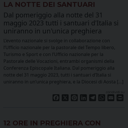
LA NOTTE DEI SANTUARI
Dal pomeriggio alla notte del 31
maggio 2023 tutti i santuari d'Italia si
uniranno in un'unica preghiera
L’evento nazionale si svolge in collaborazione con
l’Ufficio nazionale per la pastorale del Tempo libero,
Turismo e Sport e con l’Ufficio nazionale per la
Pastorale delle Vocazioni, entrambi organismi della
Conferenza Episcopale Italiana. Dal pomeriggio alla
notte del 31 maggio 2023, tutti i santuari d’Italia si
uniranno in un’unica preghiera, e la Diocesi di Aosta […]
condividi su
Facebook
X
Pinterest
LinkedIn
Telegram
WhatsApp
Email
Pr
12 ORE IN PREGHIERA CON