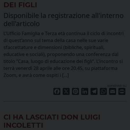
DEI FIGLI
Disponibile la registrazione all'interno
dell'articolo
L’Ufficio Famiglia e Terza età continua il ciclo di incontri
di quest’anno sul tema della casa nelle sue varie
sfaccettature e dimensioni (bibliche, spirituali,
educative e sociali), proponendo una conferenza dal
titolo “Casa, luogo di educazione dei figli“. L’incontro si
terrà venerdì 28 aprile alle ore 20.45, su piattaforma
Zoom, e avrà come ospiti i […]
condividi su
Facebook
X
Pinterest
LinkedIn
Telegram
WhatsApp
Email
Pr
CI HA LASCIATI DON LUIGI
INCOLETTI