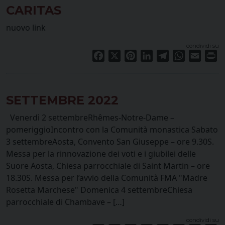
CARITAS
nuovo link
condividi su
Facebook
X
Pinterest
LinkedIn
Telegram
WhatsApp
Email
Pr
SETTEMBRE 2022
Venerdì 2 settembreRhêmes-Notre-Dame –
pomeriggioIncontro con la Comunità monastica Sabato
3 settembreAosta, Convento San Giuseppe – ore 9.30S.
Messa per la rinnovazione dei voti e i giubilei delle
Suore Aosta, Chiesa parrocchiale di Saint Martin – ore
18.30S. Messa per l’avvio della Comunità FMA "Madre
Rosetta Marchese" Domenica 4 settembreChiesa
parrocchiale di Chambave – […]
condividi su