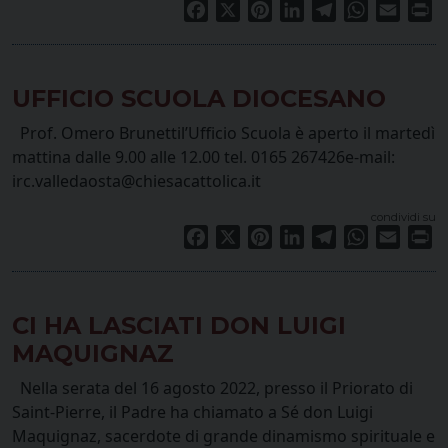
Facebook
X
Pinterest
LinkedIn
Telegram
WhatsApp
Email
Pr
UFFICIO SCUOLA DIOCESANO
Prof. Omero Brunettil’Ufficio Scuola è aperto il martedì
mattina dalle 9.00 alle 12.00 tel. 0165 267426e-mail:
irc.valledaosta@chiesacattolica.it
condividi su
Facebook
X
Pinterest
LinkedIn
Telegram
WhatsApp
Email
Pr
CI HA LASCIATI DON LUIGI
MAQUIGNAZ
Nella serata del 16 agosto 2022, presso il Priorato di
Saint-Pierre, il Padre ha chiamato a Sé don Luigi
Maquignaz, sacerdote di grande dinamismo spirituale e