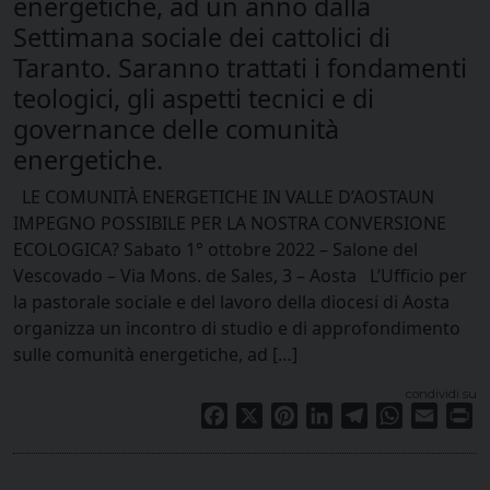
energetiche, ad un anno dalla
Settimana sociale dei cattolici di
Taranto. Saranno trattati i fondamenti
teologici, gli aspetti tecnici e di
governance delle comunità
energetiche.
LE COMUNITÀ ENERGETICHE IN VALLE D’AOSTAUN
IMPEGNO POSSIBILE PER LA NOSTRA CONVERSIONE
ECOLOGICA? Sabato 1° ottobre 2022 – Salone del
Vescovado – Via Mons. de Sales, 3 – Aosta L’Ufficio per
la pastorale sociale e del lavoro della diocesi di Aosta
organizza un incontro di studio e di approfondimento
sulle comunità energetiche, ad […]
condividi su
Facebook
X
Pinterest
LinkedIn
Telegram
WhatsApp
Email
Pr