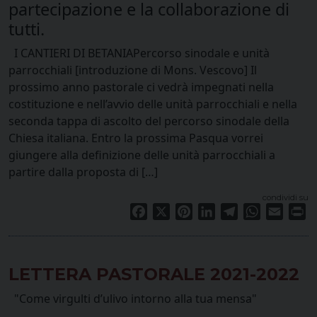
partecipazione e la collaborazione di
tutti.
I CANTIERI DI BETANIAPercorso sinodale e unità
parrocchiali [introduzione di Mons. Vescovo] Il
prossimo anno pastorale ci vedrà impegnati nella
costituzione e nell’avvio delle unità parrocchiali e nella
seconda tappa di ascolto del percorso sinodale della
Chiesa italiana. Entro la prossima Pasqua vorrei
giungere alla definizione delle unità parrocchiali a
partire dalla proposta di […]
condividi su
Facebook
X
Pinterest
LinkedIn
Telegram
WhatsApp
Email
Pr
LETTERA PASTORALE 2021-2022
"Come virgulti d’ulivo intorno alla tua mensa"