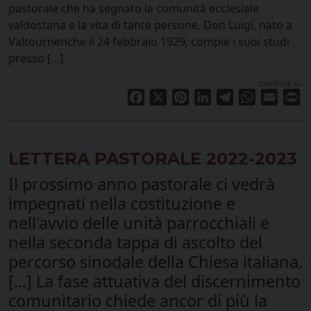
pastorale che ha segnato la comunità ecclesiale
valdostana e la vita di tante persone. Don Luigi, nato a
Valtournenche il 24 febbraio 1929, compie i suoi studi
presso […]
condividi su
Facebook
X
Pinterest
LinkedIn
Telegram
WhatsApp
Email
Pr
LETTERA PASTORALE 2022-2023
Il prossimo anno pastorale ci vedrà
impegnati nella costituzione e
nell'avvio delle unità parrocchiali e
nella seconda tappa di ascolto del
percorso sinodale della Chiesa italiana.
[...] La fase attuativa del discernimento
comunitario chiede ancor di più la