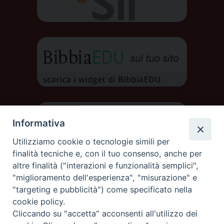
Informativa
Utilizziamo cookie o tecnologie simili per
finalità tecniche e, con il tuo consenso, anche per
altre finalità ("interazioni e funzionalità semplici",
"miglioramento dell'esperienza", "misurazione" e
"targeting e pubblicità") come specificato nella
cookie policy.
Cliccando su "accetta" acconsenti all'utilizzo dei
DIOCESI DI AOSTA