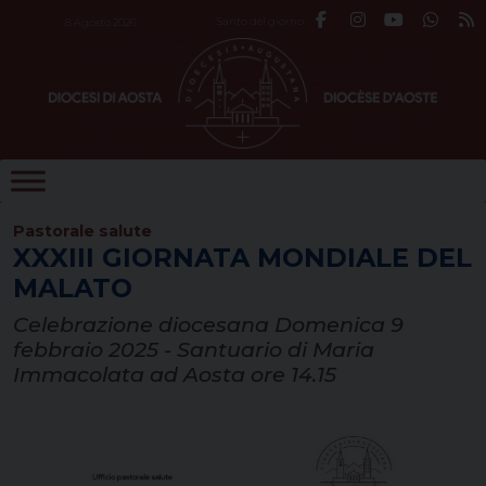
Skip
Santo del giorno
8 Agosto 2026
to
content
Pastorale salute
XXXIII GIORNATA MONDIALE DEL
MALATO
Celebrazione diocesana Domenica 9
febbraio 2025 - Santuario di Maria
Immacolata ad Aosta ore 14.15