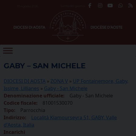
Skip
Santo del giorno
10 Agosto 2026
to
content
GABY – SAN MICHELE
DIOCESI DI AOSTA
»
ZONA V
»
UP Fontainemore, Gaby,
Issime, Lillianes
»
Gaby - San Michele
Denominazione ufficiale:
Gaby - San Michele
Codice fiscale:
81001530070
Tipo:
Parrocchia
Indirizzo:
Località Kiamourseyra 51, GABY, Valle
d'Aosta, Italia
Incarichi