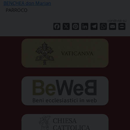
BENCHEA don Marian
PARROCO
condividi su
Facebook
X
Pinterest
LinkedIn
Telegram
WhatsApp
Email
Pr