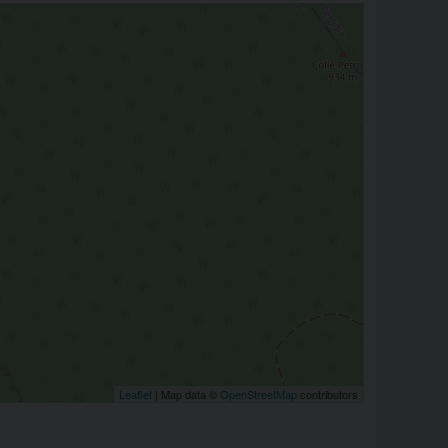
Leaflet
| Map data ©
OpenStreetMap
contributors