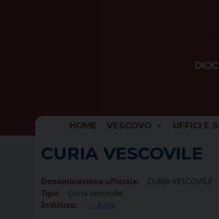
Skip
to
content
HOME
VESCOVO
UFFICI E 
CURIA VESCOVILE
Denominazione ufficiale:
CURIA VESCOVILE
Tipo:
Curia vescovile
Indirizzo:
, , , Italia