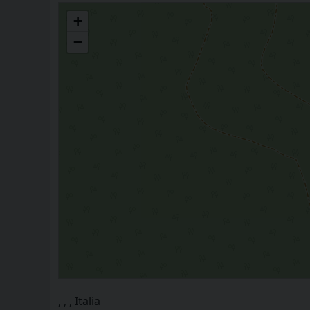
CURIA VESCOVILE
+
−
, , , Italia