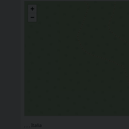
CONGREGAZIONE SUORE SAN GIUSEPPE
+
−
, , , Italia