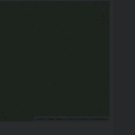
Leaflet
| Map data ©
OpenStreetMap
contributors