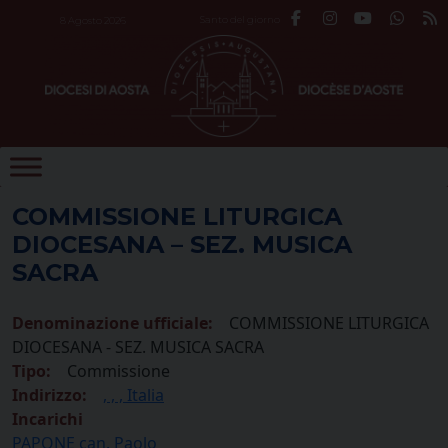
Skip
Santo del giorno
8 Agosto 2026
to
content
COMMISSIONE LITURGICA
DIOCESANA – SEZ. MUSICA
SACRA
Denominazione ufficiale:
COMMISSIONE LITURGICA
DIOCESANA - SEZ. MUSICA SACRA
Tipo:
Commissione
Indirizzo:
, , , Italia
Incarichi
PAPONE can. Paolo