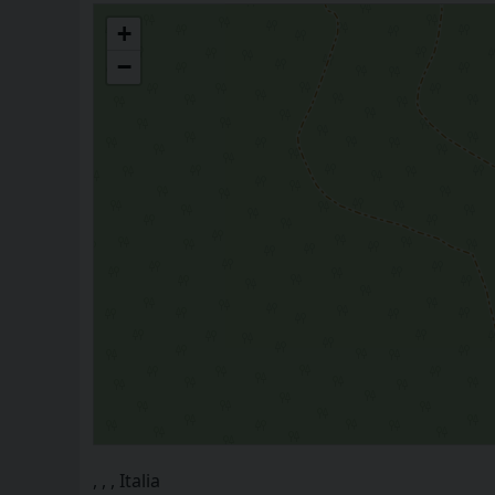
CARITAS
+
−
, , , Italia