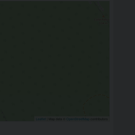
Leaflet
| Map data ©
OpenStreetMap
contributors