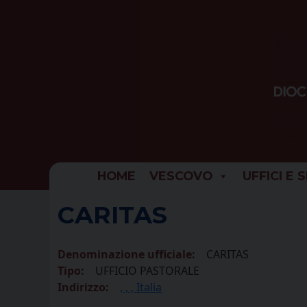
Skip
to
content
HOME
VESCOVO
UFFICI E 
CARITAS
Denominazione ufficiale:
CARITAS
Tipo:
UFFICIO PASTORALE
Indirizzo:
, , , Italia