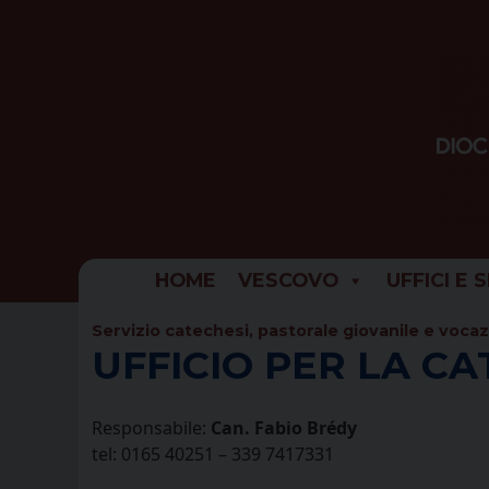
Skip
to
content
HOME
VESCOVO
UFFICI E 
Servizio catechesi, pastorale giovanile e voca
UFFICIO PER LA CA
Responsabile:
Can. Fabio Brédy
tel: 0165 40251 – 339 7417331