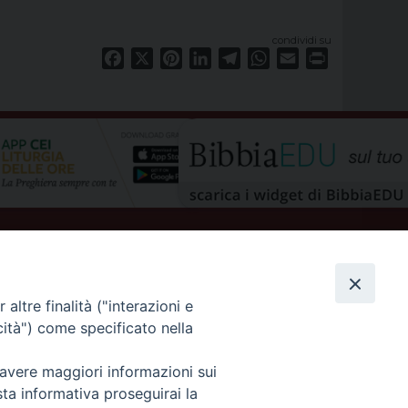
condividi su
Facebook
X
Pinterest
LinkedIn
Telegram
WhatsApp
Email
Print
altre finalità ("interazioni e
cità") come specificato nella
 avere maggiori informazioni sui
privacy policy
sta informativa proseguirai la