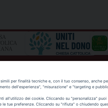
imili per finalità tecniche e, con il tuo consenso, anche per 
amento dell'esperienza", "misurazione" e "targeting e pubbli
i all'utilizzo dei cookie. Cliccando su "personalizza" puoi
I DI AOSTA
Rue Mgr de Sales 3/A 11100 Aosta
tel. 0165.238515 | fax: 0165.238517
re le tue preferenze. Cliccando su "rifiuta" o chiudendo que
E D'AOSTE
C.F. 91011930079