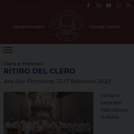
Skip
Santo del giorno
9 Agosto 2026
to
content
Clero e ministeri
RITIRO DEL CLERO
Ars-Sur-Formans, 13-17 febbraio 2023
Ventuno
sacerdoti
della diocesi
di Aosta