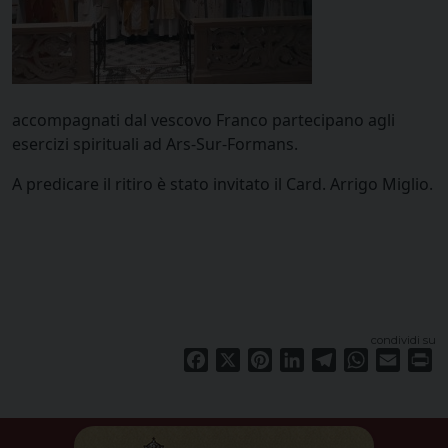
accompagnati dal vescovo Franco partecipano agli
esercizi spirituali ad Ars-Sur-Formans.
A predicare il ritiro è stato invitato il Card. Arrigo Miglio.
condividi su
Facebook
X
Pinterest
LinkedIn
Telegram
WhatsApp
Email
Pr