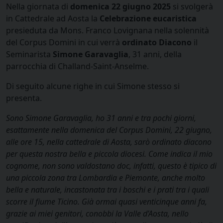
Nella giornata di
domenica 22 giugno 2025
si svolgerà
in Cattedrale ad Aosta la
Celebrazione eucaristica
presieduta da Mons. Franco Lovignana nella solennità
del Corpus Domini in cui verrà
ordinato Diacono
il
Seminarista
Simone Garavaglia
, 31 anni, della
parrocchia di Challand-Saint-Anselme.
Di seguito alcune righe in cui Simone stesso si
presenta.
Sono Simone Garavaglia, ho 31 anni e tra pochi giorni,
esattamente nella domenica del Corpus Domini, 22 giugno,
alle ore 15, nella cattedrale di Aosta, sarò ordinato diacono
per questa nostra bella e piccola diocesi. Come indica il mio
cognome, non sono valdostano doc, infatti, questo è tipico di
una piccola zona tra Lombardia e Piemonte, anche molto
bella e naturale, incastonata tra i boschi e i prati tra i quali
scorre il fiume Ticino. Già ormai quasi venticinque anni fa,
grazie ai miei genitori, conobbi la Valle d’Aosta, nello