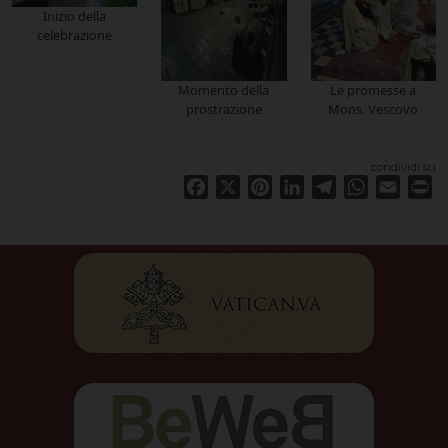
Inizio della
celebrazione
Momento della
Le promesse a
prostrazione
Mons. Vescovo
condividi su
Facebook
X
Pinterest
LinkedIn
Telegram
WhatsApp
Email
Pr