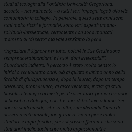
studi di teologia alla Pontificia Università Gregoriana,
accanto – naturalmente – a tutti i vari impegni legati alla vita
comunitaria in collegio. In generale, questi sette anni sono
stati molto ricchi e formativi, sotto vari aspetti: umano-
spirituale-intellettuale; certamente non sono mancati
momenti di “deserto” ma vale senz’altro la pena
ringraziare il Signore per tutto, poiché le Sue Grazie sono
sempre sovrabbondanti e i suoi “doni irrevocabili”.
Guardando indietro, il percorso è stato molto denso; lo
iniziai a ventiquattro anni, già al quinto e ultimo anno della
facoltà di giurisprudenza e, dopo la laurea, dopo un tempo
adeguato, propedeutico, di discernimento, iniziai gli studi
filosofico-teologici richiesti per il sacerdozio, prima i tre anni
di filosofia a Bologna, poi i tre anni di teologia a Roma. Sei
anni di studi quindi, sette in tutto, considerando l’anno di
discernimento iniziale, ma grazie a Dio mi piace molto
studiare e approfondire, per cui posso affermare che sono
stati anni intellettualmente molto appassionanti e