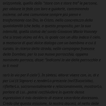
orizzontale, quella dello “stare con e stare tra” le persone,
per abitare la fede con loro e guidarle, camminando
insieme, ad una comunione sempre più piena e
trasformante con Dio, in Cristo, nella concretezza della
quotidianità (che bella, a questo proposito, per la sua
intensità, quella statua del santo Giovanni Maria Vianney
che si trova vicino ad Ars, la quale con un dito indica il cielo,
a memoria di quel dolce dialogo con un bambino a cui il
curato, in ricerca della strada, nella campagna francese
della Dombes, per la sua nuova parrocchia, appena
nominato parroco, disse: “indicami la via della parrocchia e
io ti most
rerò la via per il cielo”). In sintesi, allora: vivere con, in, di e
per Lui (il Signore) e renderLo presente (nell’Eucaristia),
rifletterLo, sacramentalmente e relazionalmente, mostrarLo,
parlare di Lui…potrei racchiudere in queste dense
espressioni il mio desiderio di essere sacerdote diocesano.
Credo che questa missione, la nostra diocesi, al netto delle