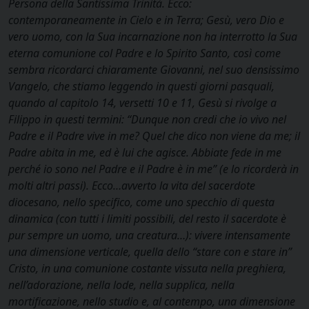
Persona della Santissima Trinità. Ecco:
contemporaneamente in Cielo e in Terra; Gesù, vero Dio e
vero uomo, con la Sua incarnazione non ha interrotto la Sua
eterna comunione col Padre e lo Spirito Santo, così come
sembra ricordarci chiaramente Giovanni, nel suo densissimo
Vangelo, che stiamo leggendo in questi giorni pasquali,
quando al capitolo 14, versetti 10 e 11, Gesù si rivolge a
Filippo in questi termini: “Dunque non credi che io vivo nel
Padre e il Padre vive in me? Quel che dico non viene da me; il
Padre abita in me, ed è lui che agisce. Abbiate fede in me
perché io sono nel Padre e il Padre è in me” (e lo ricorderà in
molti altri passi). Ecco…avverto la vita del sacerdote
diocesano, nello specifico, come uno specchio di questa
dinamica (con tutti i limiti possibili, del resto il sacerdote è
pur sempre un uomo, una creatura…): vivere intensamente
una dimensione verticale, quella dello “stare con e stare
in”
Cristo, in una comunione costante vissuta nella preghiera,
nell’adorazione, nella lode, nella supplica, nella
mortificazione, nello studio e, al contempo, una dimensione