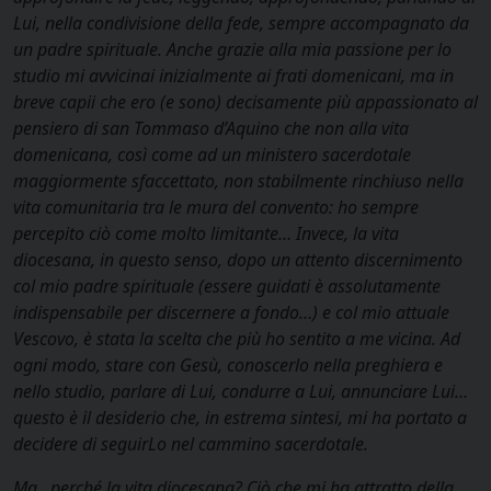
Lui, nella condivisione della fede, sempre accompagnato da
un padre spirituale. Anche grazie alla mia passione per lo
studio mi avvicinai inizialmente ai frati domenicani, ma in
breve capii che ero (e sono) decisamente più appassionato al
pensiero di san Tommaso d’Aquino che non alla vita
domenicana, così come ad un ministero sacerdotale
maggiormente sfaccettato, non stabilmente rinchiuso nella
vita comunitaria tra le mura del convento: ho sempre
percepito ciò come molto limitante… Invece, la vita
diocesana, in questo senso, dopo un attento discernimento
col mio padre spirituale (essere guidati è assolutamente
indispensabile per discernere a fondo…) e col mio attuale
Vescovo, è stata la scelta che più ho sentito a me vicina. Ad
ogni modo, stare con Gesù, conoscerlo nella preghiera e
nello studio, parlare di Lui, condurre a Lui, annunciare Lui…
questo è il desiderio che, in estrema sintesi, mi ha portato a
decidere di seguirLo nel cammino sacerdotale.
Ma…perché la vita diocesana? Ciò che mi ha attratto della