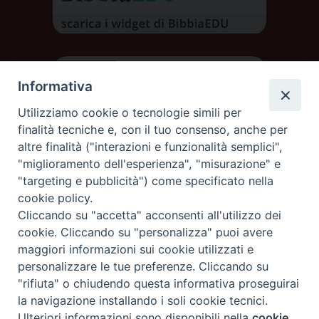
Informativa
Utilizziamo cookie o tecnologie simili per
finalità tecniche e, con il tuo consenso, anche per
altre finalità ("interazioni e funzionalità semplici",
"miglioramento dell'esperienza", "misurazione" e
"targeting e pubblicità") come specificato nella
cookie policy.
Cliccando su "accetta" acconsenti all'utilizzo dei
DIOCESI DI AOSTA
cookie. Cliccando su "personalizza" puoi avere
DIOCÈSE D'AOSTE
maggiori informazioni sui cookie utilizzati e
personalizzare le tue preferenze. Cliccando su
"rifiuta" o chiudendo questa informativa proseguirai
Rue Mgr de Sales 3/A 11100 Aosta
tel. 0165.238515 | fax: 0165.238517
la navigazione installando i soli cookie tecnici.
C.F. 91011930079
Ulteriori informazioni sono disponibili nella
cookie
Preferenze Cookie