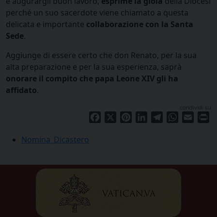
e augurargli buon lavoro,
esprime la gioia
della Diocesi
perché un suo sacerdote viene chiamato a questa
delicata e importante
collaborazione con la Santa
Sede
.
Aggiunge di essere certo che don Renato, per la sua
alta preparazione e per la sua esperienza, saprà
onorare il compito che papa Leone XIV gli ha
affidato
.
condividi su
Facebook
X
Pinterest
LinkedIn
Telegram
WhatsApp
Email
Pr
Nomina_Dicastero