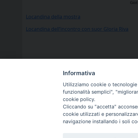
Giot
Locandina della mostra
Locandina dell’incontro con suor Gloria Riva
Informativa
Utilizziamo cookie o tecnologie s
funzionalità semplici", "miglior
cookie policy.
Cliccando su "accetta" acconsent
cookie utilizzati e personalizza
navigazione installando i soli co