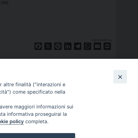
1299)
condividi su
Facebook
X
Pinterest
LinkedIn
Telegram
WhatsApp
Email
Print
altre finalità ("interazioni e
cità") come specificato nella
 avere maggiori informazioni sui
sta informativa proseguirai la
kie policy
completa.