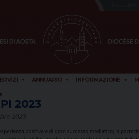
6 Agosto 2026
SERVIZI
ANNUARIO
INFORMAZIONE
M
a
PI 2023
mbre 2023
’esperienza positiva e di gran successo mediatico; la parteci
involgimento delle famiglie e dei parenti che avevano visit