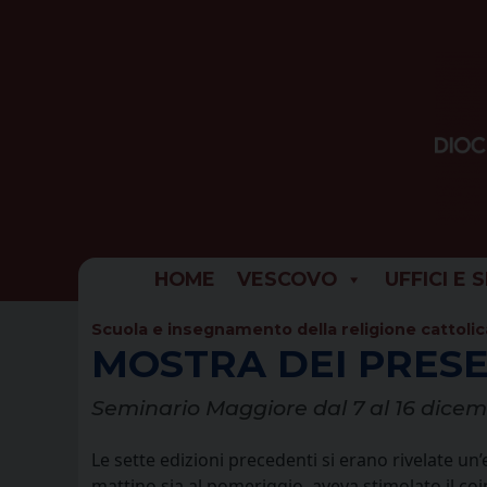
Skip
to
content
HOME
VESCOVO
UFFICI E 
Scuola e insegnamento della religione cattolic
MOSTRA DEI PRESE
Seminario Maggiore dal 7 al 16 dice
Le sette edizioni precedenti si erano rivelate un
mattino sia al pomeriggio, aveva stimolato il co