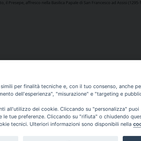
to, il Presepe, affresco nella Basilica Papale di San Francesco ad Assisi (1295-
imili per finalità tecniche e, con il tuo consenso, anche per 
amento dell'esperienza", "misurazione" e "targeting e pubbli
i all'utilizzo dei cookie. Cliccando su "personalizza" puoi
re le tue preferenze. Cliccando su "rifiuta" o chiudendo que
okie tecnici. Ulteriori informazioni sono disponibili nella
coo