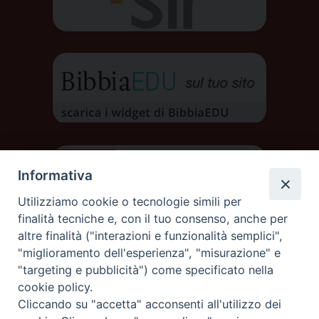
Informativa
Utilizziamo cookie o tecnologie simili per
finalità tecniche e, con il tuo consenso, anche per
altre finalità ("interazioni e funzionalità semplici",
"miglioramento dell'esperienza", "misurazione" e
"targeting e pubblicità") come specificato nella
cookie policy.
Cliccando su "accetta" acconsenti all'utilizzo dei
DIOCESI DI AOSTA