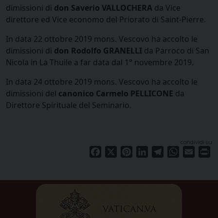
dimissioni di
don Saverio VALLOCHERA
da Vice
direttore ed Vice economo del Priorato di Saint-Pierre.
In data 22 ottobre 2019 mons. Vescovo ha accolto le
dimissioni di
don Rodolfo GRANELLI
da Parroco di San
Nicola in La Thuile a far data dal 1° novembre 2019.
In data 24 ottobre 2019 mons. Vescovo ha accolto le
dimissioni del
canonico Carmelo PELLICONE
da
Direttore Spirituale del Seminario.
condividi su
Facebook
X
Pinterest
LinkedIn
Telegram
WhatsApp
Email
Pr