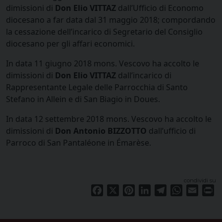
dimissioni di
Don Elio VITTAZ
dall’Ufficio di Economo
diocesano a far data dal 31 maggio 2018; compordando
la cessazione dell’incarico di Segretario del Consiglio
diocesano per gli affari economici.
In data 11 giugno 2018 mons. Vescovo ha accolto le
dimissioni di
Don Elio VITTAZ
dall’incarico di
Rappresentante Legale delle Parrocchia di Santo
Stefano in Allein e di San Biagio in Doues.
In data 12 settembre 2018 mons. Vescovo ha accolto le
dimissioni di
Don Antonio BIZZOTTO
dall’ufficio di
Parroco di San Pantaléone in Émarèse.
condividi su
Facebook
X
Pinterest
LinkedIn
Telegram
WhatsApp
Email
Pr