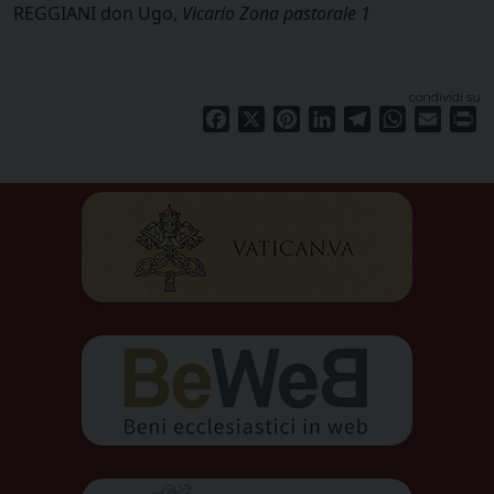
REGGIANI don Ugo,
Vicario Zona pastorale 1
condividi su
Facebook
X
Pinterest
LinkedIn
Telegram
WhatsApp
Email
Pr