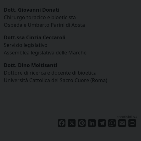
Dott. Giovanni Donati
Chirurgo toracico e bioeticista
Ospedale Umberto Parini di Aosta
Dott.ssa Cinzia Ceccaroli
Servizio legislativo
Assemblea legislativa delle Marche
Dott. Dino Moltisanti
Dottore di ricerca e docente di bioetica
Università Cattolica del Sacro Cuore (Roma)
condividi su
Facebook
X
Pinterest
LinkedIn
Telegram
WhatsApp
Email
Pr