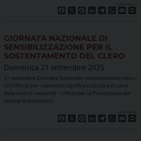
condividi su
Facebook
X
Pinterest
LinkedIn
Telegram
WhatsApp
Email
Pr
GIORNATA NAZIONALE DI
SENSIBILIZZAZIONE PER IL
SOSTENTAMENTO DEL CLERO
Domenica 21 settembre 2025
21 settembre Giornata Nazionale sostentamento clero /
Un’Offerta per i sacerdoti significa custodire il cuore
delle nostre comunità – Ufficio per la Promozione del
sostegno economico
condividi su
Facebook
X
Pinterest
LinkedIn
Telegram
WhatsApp
Email
Pr