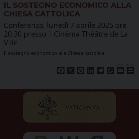
IL SOSTEGNO ECONOMICO ALLA
CHIESA CATTOLICA
Conferenza, lunedì 7 aprile 2025 ore
20.30 presso il Cinéma Théâtre de La
Ville
Il sostegno economico alla Chiesa cattolica
condividi su
Facebook
X
Pinterest
LinkedIn
Telegram
WhatsApp
Email
Pr