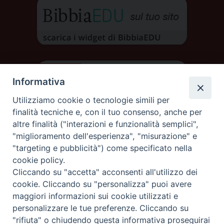
Informativa
Utilizziamo cookie o tecnologie simili per
finalità tecniche e, con il tuo consenso, anche per
altre finalità ("interazioni e funzionalità semplici",
"miglioramento dell'esperienza", "misurazione" e
"targeting e pubblicità") come specificato nella
cookie policy.
Cliccando su "accetta" acconsenti all'utilizzo dei
DIOCESI DI AOSTA
cookie. Cliccando su "personalizza" puoi avere
DIOCÈSE D'AOSTE
maggiori informazioni sui cookie utilizzati e
personalizzare le tue preferenze. Cliccando su
"rifiuta" o chiudendo questa informativa proseguirai
Rue Mgr de Sales 3/A 11100 Aosta