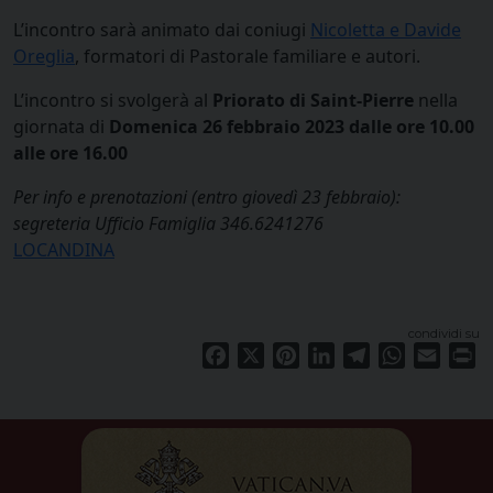
L’incontro sarà animato dai coniugi
Nicoletta e Davide
Oreglia
, formatori di Pastorale familiare e autori.
L’incontro si svolgerà al
Priorato di Saint-Pierre
nella
giornata di
Domenica 26 febbraio 2023 dalle ore 10.00
alle ore 16.00
Per info e prenotazioni (entro giovedì 23 febbraio):
segreteria Ufficio Famiglia 346.6241276
LOCANDINA
condividi su
Facebook
X
Pinterest
LinkedIn
Telegram
WhatsApp
Email
Pr