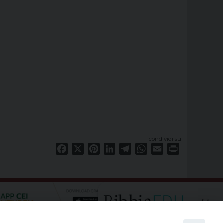
condividi su
Facebook
X
Pinterest
LinkedIn
Telegram
WhatsApp
Email
Print