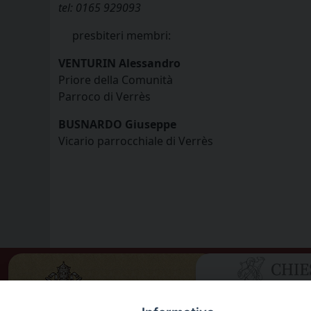
tel: 0165 929093
presbiteri membri:
VENTURIN Alessandro
Priore della Comunità
Parroco di Verrès
BUSNARDO Giuseppe
Vicario parrocchiale di Verrès