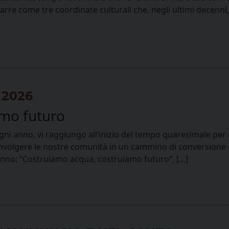
rre come tre coordinate culturali che, negli ultimi decenni,
 2026
amo futuro
e ogni anno, vi raggiungo all’inizio del tempo quaresimale pe
nvolgere le nostre comunità in un cammino di conversione e 
anno: “Costruiamo acqua, costruiamo futuro”, […]