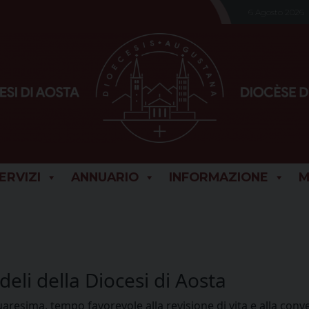
6 Agosto 2026
SERVIZI
ANNUARIO
INFORMAZIONE
M
eli della Diocesi di Aosta
a Quaresima, tempo favorevole alla revisione di vita e alla c