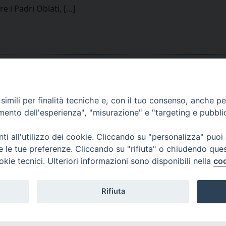
 i Padri Oblati, […]
imili per finalità tecniche e, con il tuo consenso, anche per 
amento dell'esperienza", "misurazione" e "targeting e pubbli
i all'utilizzo dei cookie. Cliccando su "personalizza" puoi
re le tue preferenze. Cliccando su "rifiuta" o chiudendo que
okie tecnici. Ulteriori informazioni sono disponibili nella
coo
Rifiuta
I DI AOSTA
Rue Mgr de Sales 3/A 11100 Aosta
tel. 0165.238515 | fax: 0165.238517
E D'AOSTE