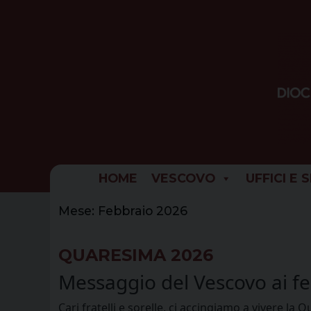
Skip
to
content
HOME
VESCOVO
UFFICI E 
Mese:
Febbraio 2026
QUARESIMA 2026
Messaggio del Vescovo ai fed
Cari fratelli e sorelle, ci accingiamo a vivere l