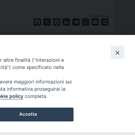
condividi su
Facebook
X
Pinterest
LinkedIn
Telegram
WhatsApp
Email
Print
altre finalità ("interazioni e
cità") come specificato nella
 avere maggiori informazioni sui
sta informativa proseguirai la
kie policy
completa.
Accetta
privacy policy
Preferenze Cookie