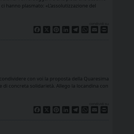
 ci hanno plasmato: «L’assolutizzazione del
condividi su
Facebook
X
Pinterest
LinkedIn
Telegram
WhatsApp
Email
Print
r condividere con voi la proposta della Quaresima
di concreta solidarietà. Allego la locandina con
condividi su
Facebook
X
Pinterest
LinkedIn
Telegram
WhatsApp
Email
Print