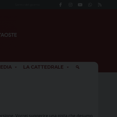
Santo del giorno
EDIA
LA CATTEDRALE
onversione. Vorrei suggerire una pista che desumo