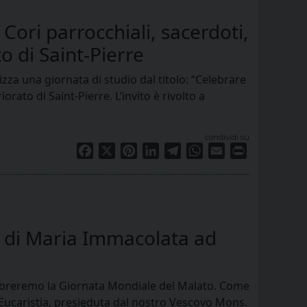
 Cori parrocchiali, sacerdoti,
o di Saint-Pierre
izza una giornata di studio dal titolo: “Celebrare
orato di Saint-Pierre. L’invito è rivolto a
condividi su
Facebook
X
Pinterest
LinkedIn
Telegram
WhatsApp
Email
Print
 di Maria Immacolata ad
, onoreremo la Giornata Mondiale del Malato. Come
l’Eucaristia, presieduta dal nostro Vescovo Mons.