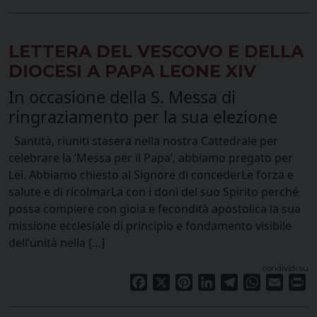
LETTERA DEL VESCOVO E DELLA
DIOCESI A PAPA LEONE XIV
In occasione della S. Messa di
ringraziamento per la sua elezione
Santità, riuniti stasera nella nostra Cattedrale per
celebrare la ‘Messa per il Papa’, abbiamo pregato per
Lei. Abbiamo chiesto al Signore di concederLe forza e
salute e di ricolmarLa con i doni del suo Spirito perché
possa compiere con gioia e fecondità apostolica la sua
missione ecclesiale di principio e fondamento visibile
dell’unità nella […]
condividi su
Facebook
X
Pinterest
LinkedIn
Telegram
WhatsApp
Email
Pr