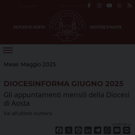
Skip
Santo del giorno
9 Agosto 2026
to
content
Mese:
Maggio 2025
DIOCESINFORMA GIUGNO 2025
Gli appuntamenti mensili della Diocesi
di Aosta
Vai all’ultimo numero
condividi su
Facebook
X
Pinterest
LinkedIn
Telegram
WhatsApp
Email
Pr