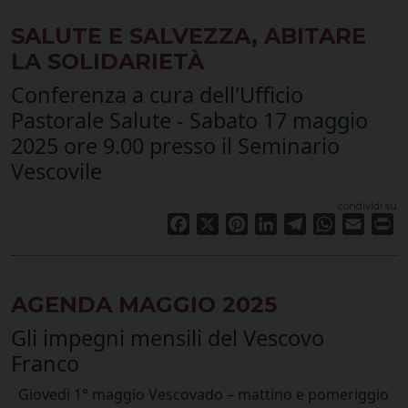
SALUTE E SALVEZZA, ABITARE
LA SOLIDARIETÀ
Conferenza a cura dell'Ufficio
Pastorale Salute - Sabato 17 maggio
2025 ore 9.00 presso il Seminario
Vescovile
condividi su
Facebook
X
Pinterest
LinkedIn
Telegram
WhatsApp
Email
Pr
AGENDA MAGGIO 2025
Gli impegni mensili del Vescovo
Franco
Giovedì 1° maggio Vescovado – mattino e pomeriggio