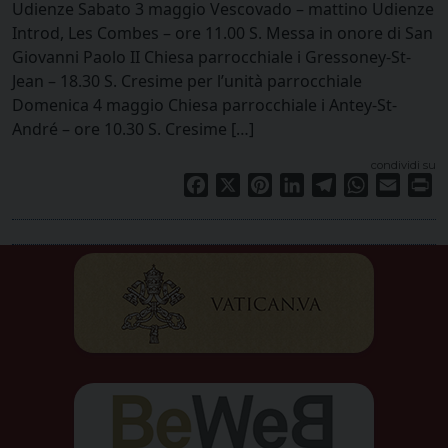
Udienze Sabato 3 maggio Vescovado – mattino Udienze
Introd, Les Combes – ore 11.00 S. Messa in onore di San
Giovanni Paolo II Chiesa parrocchiale i Gressoney-St-
Jean – 18.30 S. Cresime per l’unità parrocchiale
Domenica 4 maggio Chiesa parrocchiale i Antey-St-
André – ore 10.30 S. Cresime […]
condividi su
Facebook
X
Pinterest
LinkedIn
Telegram
WhatsApp
Email
Pr