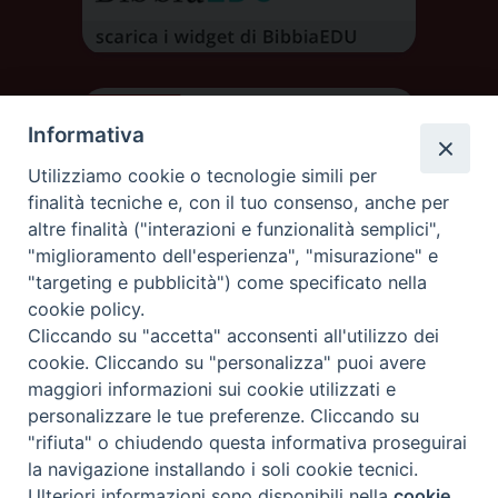
Informativa
Utilizziamo cookie o tecnologie simili per
finalità tecniche e, con il tuo consenso, anche per
altre finalità ("interazioni e funzionalità semplici",
"miglioramento dell'esperienza", "misurazione" e
"targeting e pubblicità") come specificato nella
cookie policy.
Cliccando su "accetta" acconsenti all'utilizzo dei
DIOCESI DI AOSTA
cookie. Cliccando su "personalizza" puoi avere
DIOCÈSE D'AOSTE
maggiori informazioni sui cookie utilizzati e
personalizzare le tue preferenze. Cliccando su
"rifiuta" o chiudendo questa informativa proseguirai
Rue Mgr de Sales 3/A 11100 Aosta
tel. 0165.238515 | fax: 0165.238517
la navigazione installando i soli cookie tecnici.
C.F. 91011930079
Ulteriori informazioni sono disponibili nella
cookie
Preferenze Cookie